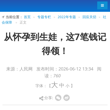
导航
当前位置：
首页
»
专题专栏
»
2022年专题
»
回应关切
»
社
会保障
»
正文
从怀孕到生娃，这7笔钱记
得领！
来源：人民网
发布时间：
2026-06-12 13:34
阅
读：
760
为贯彻落实党中央、国务院决策部署，财政部
大
中
字体：【
小
】
近期下达2026年育儿补贴补助资金999亿元，较上
年增长10.6%，以支持各地为符合条件的婴幼儿发
分享:
放育儿补贴。预计全年各级财政共安排补贴资金约
1100亿元。