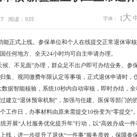
上线。参保单位和个人在线提交正常退休审核申请后，系统10秒内
大
字体：【
27
阅读：
935
、全天24小时均可自主申请办理。
面”办理，群众足不出户即可办结业务。参保单位或个人只需提前
同缴费年限认定等事项，正式退休申请时，仅需通过新疆数字人社
核验，系统10秒内自动审核，即时办结，全程零跑腿。
预审机制”，加强与住建、医保等部门的协同联动和数据共享，20
，办事材料由原来需提交10份变为“零提交”。
人社服务优化提升年”行动，以“高效办成一件事”为抓手，持续加
步提升了退休“一件事”服务质效，保障参保职工及时享受退休待
少跑腿”。
年龄政策要求，职工所在单位或个人应不晚于职工自己选择的退
退休时间的次月开始领取基本养老金。选择企业特殊工种提前退休