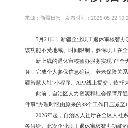
5月21日，新疆企业职工退休审核智办功能正式
来源：新疆日报
发布时间：
2026-05-22 19:
该功能不受地域、时间限制，参保职工在全国任何地方
新上线的退休审核智办服务实现了“全天候、不见
务，完成个人参保信息确认、养老保险关系归集、视
疆智慧人社”小程序、APP线上提交，依托大数据智能
此前，自治区人力资源和社会保障厅通过建立“退休
件事”办理时限由原来的38个工作日压减至1个工作日
2026年起，自治区人社厅在全区人社系统开展“
务供给。此次企业职工退休审核智办功能的上线，进一
利惠及更多企业和群众，真正实现“数据多跑路、群众
自治区人社厅特别提醒：根据国家延迟法定退休
社会保险经办机构提出退休申请，职工自审核通过的
工仍按原方式办理。