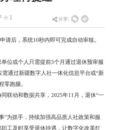
即可完成自动审核。
中
小
】
分享:
3个月通过退休预审服
一体化信息平台或“新
25年11月，退休“一
强高品质人社政策和服
遇，让数字化改革红
休时间当月，按规定向
或病残津贴申领的职