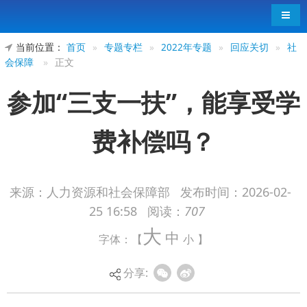
导航
当前位置：
首页
»
专题专栏
»
2022年专题
»
回应关切
»
社
会保障
»
正文
参加“三支一扶”，能享受学
费补偿吗？
来源：人力资源和社会保障部
发布时间：
2026-02-
25 16:58
阅读：
707
大
中
字体：【
小
】
分享: