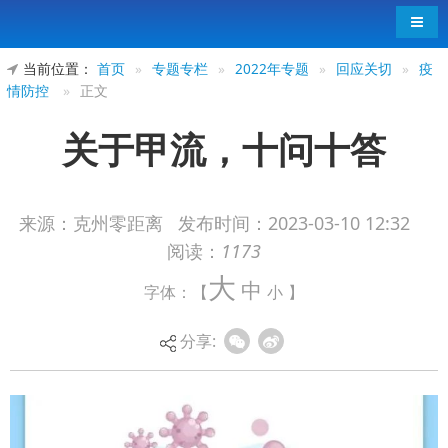
导航
当前位置：
首页
»
专题专栏
»
2022年专题
»
回应关切
»
疫
情防控
»
正文
关于甲流，十问十答
来源：克州零距离
发布时间：
2023-03-10 12:32
阅读：
1173
大
中
字体：【
小
】
分享: