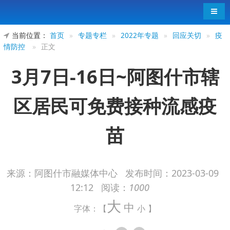
导航
当前位置：
首页
»
专题专栏
»
2022年专题
»
回应关切
»
疫
情防控
»
正文
3月7日-16日~阿图什市辖
区居民可免费接种流感疫
苗
来源：阿图什市融媒体中心
发布时间：
2023-03-09
12:12
阅读：
1000
中国疾控中心发布健康提示称近期全国流感病
大
毒活动水平明显
提升
，流感正处于高发期，以甲型
中
字体：【
小
】
H1N1
流感为主，
H3N2
亚型流感病毒共同流行，并