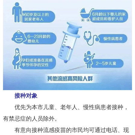
有禁忌症的人员除外。
有意向接种流感疫苗的市民均可通过电话、现
场预约方式进行接种。
接种时间
2023
年
3
月
7
日至
3
月
16
日
接种地点：
阿图什市各乡镇卫生院
/
社区卫生服
务中心。
流感病毒分为甲、乙、丙
3
型，人流感主要是
甲型流感病毒和乙型流感病毒引起。近期被人熟知
的“甲流”，全名为甲型
H1N1
流感，是由甲型
H1N1
流感病毒引起的一种急性呼吸道传染病。人群对流
感病毒普遍易感，并可以人传染人。流感每年呈季
节性流行，多于每年的
11-12
月份到第二年的
2-3
月
份高发，其中甲型流感易引起大流行。