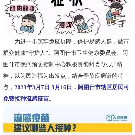
点，
2023
年
3
月
7
日
-3
月
16
日，阿图什市辖区居民可
免费接种流感疫苗。
接种对象
优先为本市儿童、老年人、慢性病患者接种，