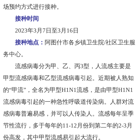
传播途径：
主要通过打喷嚏和咳嗽等飞沫经呼
吸道传播，也可通过口腔、鼻腔、眼睛等处黏膜直
接或间接接触感染。接触患者的呼吸道分泌物、体
液和被病毒污染的物品亦可能引起感染。
流感治疗：
当出现发热、咳嗽、头痛、乏力症
状时，应及时到医院就诊，切忌自行用药。如果被
诊断为流感，应当尽早隔离治疗，流感样症状较重
者，尽早进行抗病毒治疗。
流感预防：
1
、建议老人、孩子和有基础病人群及时接种
流感疫苗。
2
、在流感流行季节，尽量减少去人员密集的
场所。
3
、建议大家在人群聚集或密闭空间的场所还