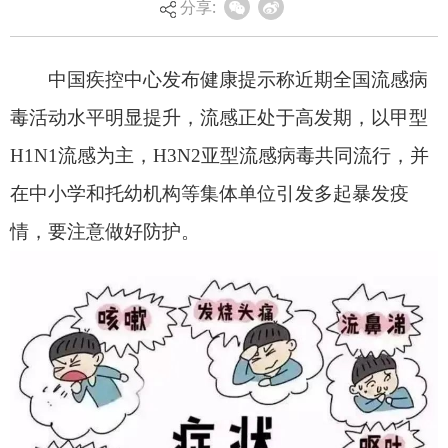
分享:
在中小学和托幼机构等集体单位引发多起暴发疫
情，要注意做好防护。
为进一步筑牢免疫屏障
，保护易感人群，
做市
群众
健康
“守护人”。阿图什市卫生健康委员会、阿
图什市疾病预防控制中心积极贯彻州委“八力”精
神，以为民造福为出发点，结合季节疾病谱的特