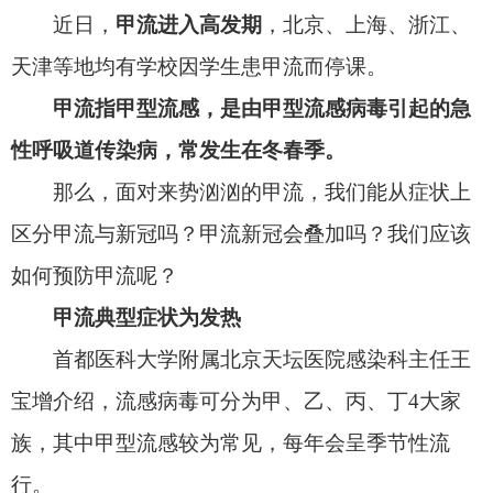
区分甲流与新冠吗？甲流新冠会叠加吗？我们应该
如何预防甲流呢？
甲流典型症状为发热
首都医科大学附属北京天坛医院感染科主任王
宝增介绍，流感病毒可分为甲、乙、丙、丁
4
大家
族，其中甲型流感较为常见，每年会呈季节性流
行。
中国国家流感中心发布的
2023
年第
7
周中国流
感监测周报显示，
近期甲型流感的来势最为凶猛。
“甲流的潜伏期通常在
1
～
3
天，最主要的症状
是发热、全身肌肉酸痛与头痛，也会有一些较轻的
呼吸道症状，
例如咳嗽、流涕、咽痛等。
”
王宝增表示，
甲流与新冠在上呼吸道方面的症
状相似。
“但是，甲流的典型症状是发烧与全身肌肉