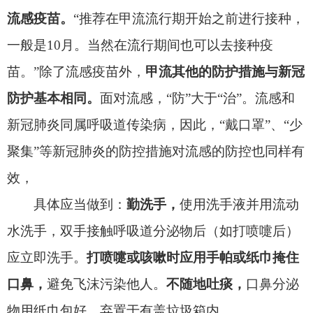
王宝增表示，和感染新冠类似，
感染甲流后休
息
3
至
4
周再运动，可以降低病毒性心肌炎发生的风
险。
责任编辑：周俊杰