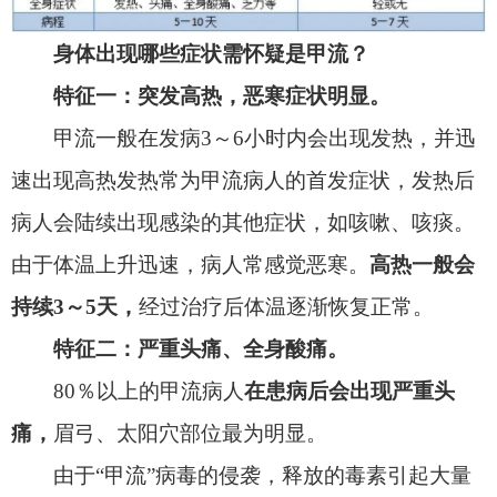
四肢无力，无法进行正常的工作、学习。
特征四：胸部压迫感。
胸部压迫感表现为
胸闷、憋气、呼吸不畅，
可
能是由于病毒侵犯呼吸道，引起呼吸道的感染，导
致气体交换不足，出现轻度缺氧症状。
预防甲流，首选接种流感疫苗
王宝增表示，预防甲流，
最有效的方式是接种
流感疫苗。
“推荐在甲流流行期开始之前进行接种，
一般是
10
月。当然在流行期间也可以去接种疫
苗。
”
除了流感疫苗外，
甲流其他的防护措施与新冠
防护基本相同。
面对流感，
“防”大于“治”。流感和
新冠肺炎同属呼吸道传染病，因此，“戴口罩”、“少
聚集”等新冠肺炎的防控措施对流感的防控也同样有
效，