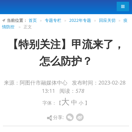
导航
当前位置：
首页
»
专题专栏
»
2022年专题
»
回应关切
»
疫
情防控
»
正文
【特别关注】甲流来了，
怎么防护？
来源：阿图什市融媒体中心
发布时间：
2023-02-28
13:11
阅读：
578
近日，
甲流进入高发期
，北京、上海、浙江、
大
中
字体：【
小
】
天津等地均有学校因学生患甲流而停课。
甲流指甲型流感，是由甲型流感病毒引起的急
分享:
性呼吸道传染病，常发生在冬春季。
那么，面对来势汹汹的甲流，我们能从症状上