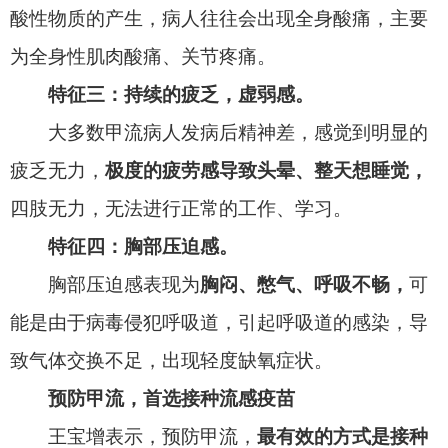
具体应当做到：
勤洗手，
使用洗手液并用流动
水洗手，双手接触呼吸道分泌物后（如打喷嚏后）
应立即洗手。
打喷嚏或咳嗽时应用手帕或纸巾掩住
口鼻，
避免飞沫污染他人。
不随地吐痰，
口鼻分泌
物用纸巾包好，弃置于有盖垃圾箱内。
均衡饮食、适量运动、充足休息，
避免过度疲
劳。每天开窗通风数次，
保持室内空气新鲜。少去
人群聚集场所，必须前往公共场所或乘坐公共交通
工具时，
应规范佩戴口罩。
尽可能避免与有呼吸道
疾病症状（如发热、咳嗽等）的人密切接触，一旦
出现发热、咳嗽等呼吸道症状应佩戴口罩及时前往
医院就诊，就诊途中应当尽量避免乘坐公共交通工
具。
那什么时候能运动呢？