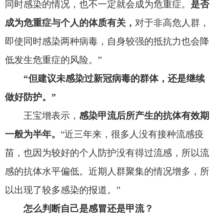
我们平常感染的普通感冒，指以打喷嚏、咽
痛、咳嗽、低热、头痛和不适为表现的一类疾病，
通常症状轻微而且多数能够自己恢复。
然而流感一
般表现为
急性起病、发热（部分病例可出现高热，达
39-
40
℃），
伴畏寒、寒颤、头痛、肌肉、关节酸痛、
极度乏力、食欲减退等全身症状，常有咽痛、咳
嗽，可能有鼻塞、流涕、胸骨后不适、颜面潮红，
结膜轻度充血，也可能有呕吐、腹泻等症状。
身体出现哪些症状需怀疑是甲流？
特征一：突发高热，恶寒症状明显。