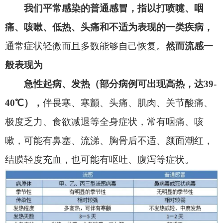
甲流一般在发病
3
～
6
小时内会出现发热，并迅
速出现高热发热常为甲流病人的首发症状，发热后
病人会陆续出现感染的其他症状，如咳嗽、咳痰。
由于体温上升迅速，病人常感觉恶寒。
高热一般会
持续
3
～
5
天，
经过治疗后体温逐渐恢复正常。
特征二：严重头痛、全身酸痛。
80
％以上的甲流病人
在患病后会出现严重头
痛，
眉弓、太阳穴部位最为明显。
由于
“甲流”病毒的侵袭，释放的毒素引起大量
酸性物质的产生，病人往往会出现全身酸痛，主要
为全身性肌肉酸痛、关节疼痛。
特征三：持续的疲乏，虚弱感。
大多数甲流病人发病后精神差，感觉到明显的
疲乏无力，
极度的疲劳感导致头晕、整天想睡觉，