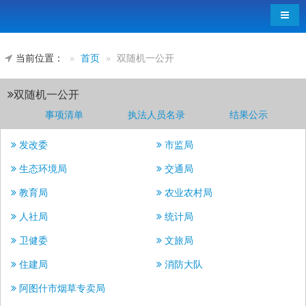
导航
当前位置：
首页
双随机一公开
双随机一公开
事项清单
执法人员名录
结果公示
发改委
市监局
生态环境局
交通局
教育局
农业农村局
人社局
统计局
卫健委
文旅局
住建局
消防大队
阿图什市烟草专卖局