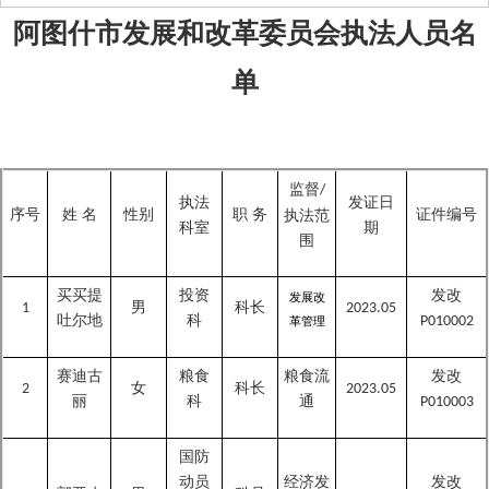
阿图什市发展和改革委员会执法人员名
单
监督
/
执法
发证日
序号
姓
名
性别
职
务
证件编号
执法范
科室
期
围
买买提
投资
发改
发展改
男
科长
1
2023.05
吐尔地
科
P01000
2
革管理
赛迪古
粮食
粮食流
发改
女
科长
2
2023.05
丽
科
通
P010003
国防
动员
经济发
发改