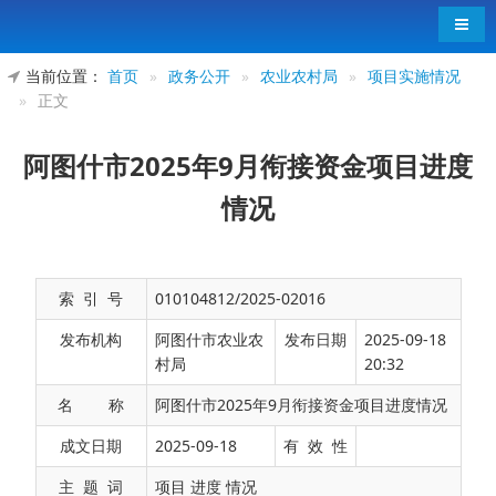
导航
当前位置：
首页
»
政务公开
»
农业农村局
»
项目实施情况
»
正文
阿图什市2025年9月衔接资金项目进度
情况
索 引 号
010104812/2025-02016
发布机构
阿图什市农业农
发布日期
2025-09-18
村局
20:32
名 称
阿图什市2025年9月衔接资金项目进度情况
截至目前，阿图什市2025年计划实施衔接资金
成文日期
2025-09-18
有 效 性
项目63个，总投资5.07亿元。截至目前，已开工项
主 题 词
项目 进度 情况
目63个，开工率100%，已完工项目33个，完工率为