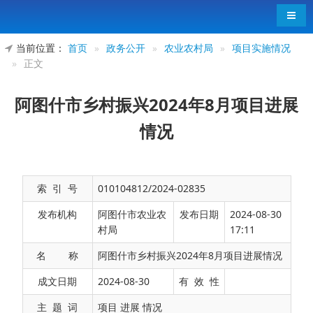
导航
当前位置：
首页
»
政务公开
»
农业农村局
»
项目实施情况
»
正文
阿图什市乡村振兴2024年8月项目进展
情况
索 引 号
010104812/2024-02835
发布机构
阿图什市农业农
发布日期
2024-08-30
村局
17:11
名 称
阿图什市乡村振兴2024年8月项目进展情况
8月份，阿图什市2024年计划实施衔接资金项
成文日期
2024-08-30
有 效 性
目87个，总投资6.07亿元。截至目前，已完工项目
主 题 词
项目 进展 情况
28个，完工率为32.18%，正在实施项目52个、正在