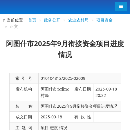
导航
当前位置：
首页
»
政务公开
»
农业农村局
»
项目资金
»
正文
阿图什市2025年9月衔接资金项目进度
情况
索 引 号
010104812/2025-02009
发布机构
阿图什市农业农
发布日期
2025-09-18
村局
20:32
名 称
阿图什市2025年9月衔接资金项目进度情况
截至目前，阿图什市2025年计划实施衔接资金
成文日期
2025-09-18
有 效 性
项目63个，总投资5.07亿元。截至目前，已开工项
主 题 词
项目 进度 情况
目63个，开工率100%，已完工项目33个，完工率为