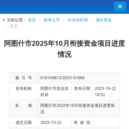
导航
当前位置：
首页
»
政务公开
»
农业农村局
»
项目资金
»
正文
阿图什市2025年10月衔接资金项目进度
情况
索 引 号
010104812/2025-01860
发布机构
阿图什市农业农
发布日期
2025-10-22
村局
18:52
名 称
阿图什市2025年10月衔接资金项目进度情
况
阿图什市2025年计划实施衔接资金项目80个，
成文日期
2025-10-22
有 效 性
总投资5.62亿元，截至目前，已开工项目74个，开