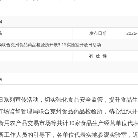
4
局
发布日期
2026-
联合克州食品药品检验所开展3·15实验室开放日活动
有 效 性
宣传活动，切实强化食品安全监管，提升食品生产经营主体责任意识
管理局联合克州食品药品检验所，精心组织开展实验室开放日主题
局
交易市场等共计30家食品生产经营单位代表受邀参与。
的引导下，各单位代表实地参观实验室，近距离观摩食品检验检
测流程及各类检测项目的技术标准。工作人员结合日常监管与检
受食品检验检测工作的专业性与严肃性，深化对食品质量安全管
克州食品药品检验所专业人员聚焦食品生产出厂检验重点，围绕
解，明确企业在出厂检验环节的主体责任，指导企业从源头把控