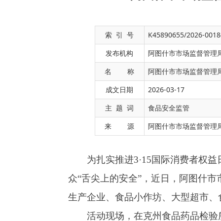
索 引 号
K45890655/2026-0018
发布机构
阿图什市市场监督管理
名 称
阿图什市市场监督管理局
成文日期
2026-03-17
为扎实推进
3·15国际消费者权益日系列
主 题 词
食品安全监管
众“舌尖上的安全”，近日，阿图什市市场监督
来 源
阿图什市市场监督管理
生产企业、食品小作坊、大型超市、食用农产品
活动现场，在克州食品药品检验所工作人员
备，系统了解实验室检测功能分区、食品检验检
示食品质量检测的严谨流程，让企业代表真切感
参观环节结束后，活动随即开展专题培训。
质量指标要求、实操流程技巧等内容进行细致讲