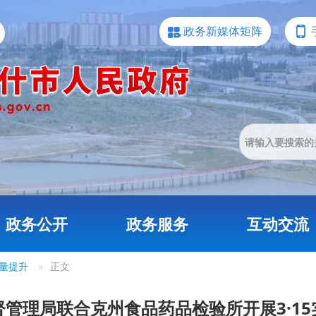
政务新媒体矩阵
政务公开
政务服务
互动交流
量提升
»
正文
管理局联合克州食品药品检验所开展3·1