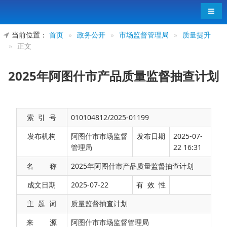
导航
当前位置：
首页
»
政务公开
»
市场监督管理局
»
质量提升
»
正文
2025年阿图什市产品质量监督抽查计划
索 引 号
010104812/2025-01199
发布机构
阿图什市市场监督
发布日期
2025-07-
管理局
22 16:31
名 称
2025年阿图什市产品质量监督抽查计划
一、家用电器及电器附件（1种）：家用和类
成文日期
2025-07-22
有 效 性
似用途插头插座
主 题 词
质量监督抽查计划
二、家具及建筑装饰装修材料（1种）：人造
来 源
阿图什市市场监督管理局
板