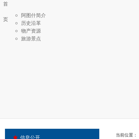
首
阿图什简介
页
历史沿革
物产资源
旅游景点
办公地址：新疆
办公时间：夏季：10:
19:30（节假日除外
联系电话：09
（一）依照《中
当前位置：
信息公开