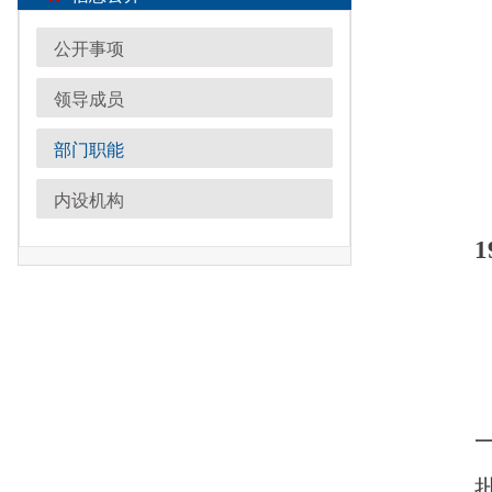
一的基本统计报表制
批发和零售业、住宿
公开事项
月报、季报、年报工
领导成员
（二）在阿图什
部门职能
治区、自治州和阿图
力、区情区力普查或
内设机构
阿图什地区内各基层
的统计调查表；
（三） 搜集、
计资料，并对全市国
计监督，向阿图什市
（四）统一核定
民经济和社会发展情
行业，积极培育和发