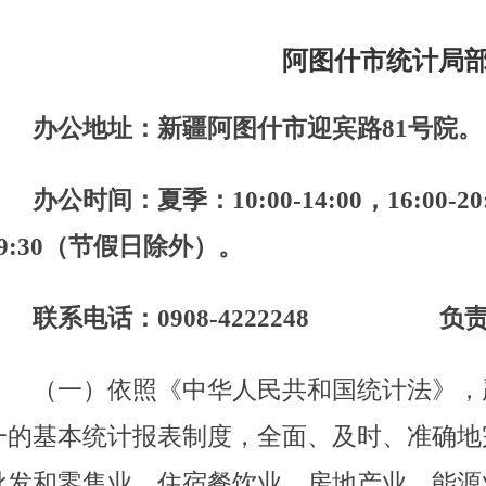
度，全面、及时、
准确地完成
农林牧渔业、工业、建筑业、
餐饮业、房地产业、能源业、固定资产投资等行业的快报、
阿图什市统计局
作，确保统计数据真实、准确、及时。
市人民政府的统一领导下，会同有关部门组织完成国家、自
什市的消费、价格、科技、人口、劳动力等重大的国情国
抽样调查任务，统一组织协调各部门的社会经济调查，审查
部门的统计调查计划和统计调查方案,管理市区内各部门制度
整理全市的交通运输、教育、邮政、卫生、社会保障等基本统
民经济、社会发展和科技进步情况进行分析、统计预测和统
委、市人民政府及有关部门提供咨询建议。
、管理、公布、出版全市的基本统计资料，定期发布全市国
况的统计公报。规划、协调全市社会经济统计信息咨询服务
展全市信息咨询服务市场。