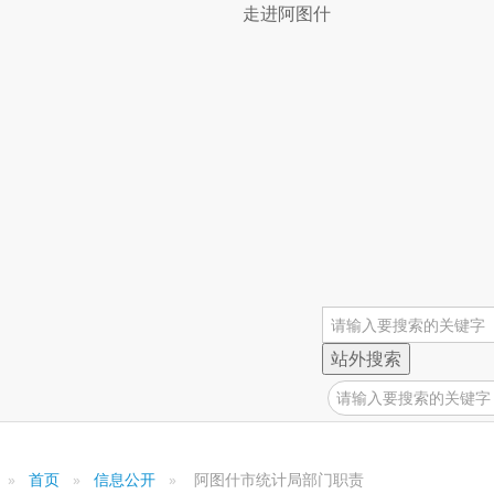
走进阿图什
阿图什市迎宾路81号院。
00-14:00，16:00-20:00；冬季：10:00-14:00，16:00-
站外搜索
）。
08-4222248 负责人：唐努尔
华人民共和国统计法》，严格按照国家统计标准,执行全国统
首页
信息公开
阿图什市统计局部门职责