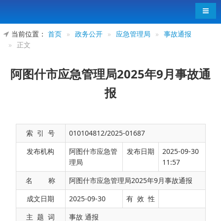
导航
当前位置：
首页
»
政务公开
»
应急管理局
»
事故通报
»
正文
阿图什市应急管理局2025年9月事故通
报
索 引 号
010104812/2025-01687
发布机构
阿图什市应急管
发布日期
2025-09-30
理局
11:57
名 称
阿图什市应急管理局2025年9月事故通报
阿图什市应急管理局为充分贯彻落实上级领导
成文日期
2025-09-30
有 效 性
各类工作安排，加大隐患排查，持续抓好安全生产
主 题 词
事故 通报
工作，确保人民生命财产安全。