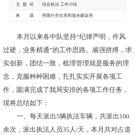
主 题 词
综合执法 工作小结
实创新，团结一致，梳理管理就是服务的理
来 源
阿图什市住房和城乡建设局
念，克服种种困难，扎扎实实开展各项工
作，圆满完成了我局安排的各项工作任务，
现将总结如下：
一、每天派出
5
辆执法车辆，共派出
100
余次，派出执法人员
35
人
/
天，本月共对占道
经营、流动摊贩进行劝阻
683
余次
，
劝离占
道停车
246
余次
。
二、共办理
审批门头牌匾
35
件，处罚违
规停车
1
辆（共处罚
200
元），
办理损坏市政
设施
1
条
（
损坏市政设施赔偿费
801
元
）
，
处
理转办案卷
8
起（行政处罚
19.7
万
元）
。