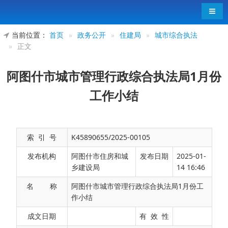
导航
当前位置：
首页
»
政务公开
»
住建局
»
城市综合执法
»
正文
阿图什市城市管理行政综合执法局1月份
工作小结
索 引 号
K45890655/2025-00105
发布机构
阿图什市住房和城
发布日期
2025-01-
乡建设局
14 16:46
名 称
阿图什市城市管理行政综合执法局1月份工
作小结
本月以来各中队坚持
“
纪律严明，作风
成文日期
有 效 性
过硬，业务精通
”
的工作思路。顽强拼搏，求