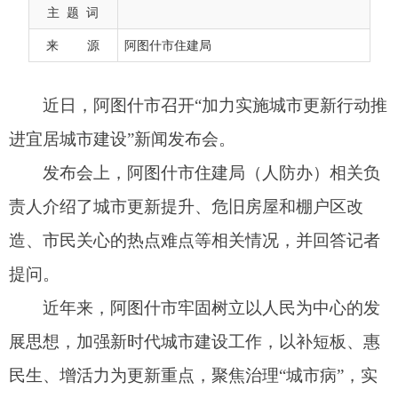
发布会上，阿图什市住建局（人防办）相关负
主 题 词
责人介绍了城市更新提升、危旧房屋和棚户区改
来 源
阿图什市住建局
造、市民关心的热点难点等相关情况，并回答记者
提问。
近年来，阿图什市牢固树立以人民为中心的发
展思想，加强新时代城市建设工作，以补短板、惠
民生、增活力为更新重点，聚焦治理“城市病”，实
施科学规划引领工程、城市基础设施补短板工程、
道路交通畅行工程、城市停车场建设行动、生态空
间拓展工程、韧性城市建设行动、公共服务设施均
衡发展行动、城市建设提质行动，进一步完善城市
功能、改善人居环境，集中力量解决群众“急难愁
盼”问题，整体提升城市建设水平；围绕惠民生、扩
投资、稳增长的目标，将推进危旧房屋和棚户区改