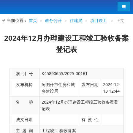
导航
当前位置：
首页
»
政务公开
»
住建局
»
项目竣工
»
正文
2024年12月办理建设工程竣工验收备案
登记表
索 引 号
K45890655/2025-00161
发布机构
阿图什市住房和城
发布日期
2024-12-
乡建设局
13 12:44
名 称
2024年12月办理建设工程竣工验收备案登
记表
成文日期
有 效 性
主 题 词
工程竣工 验收备案