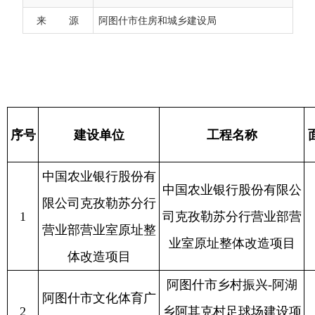
序号
建设单位
工程名称
面积（㎡）
来 源
阿图什市住房和城乡建设局
中国农业银行股份有
中国农业银行股份有限公
限公司克孜勒苏分行
1
司克孜勒苏分行营业部营
541.6
营业部营业室原址整
业室原址整体改造项目
体改造项目
阿图什市乡村振兴-阿湖
阿图什市文化体育广
2
乡阿其克村足球场建设项
3504
播电视和旅游局
目
阿图什市乡村振兴-吐古
阿图什市文化体育广
3
买提乡吐古买提村足球场
3269
播电视和旅游局
建设项目
阿图什市乡村振兴-上阿
阿图什市文化体育广
4
图什镇衣克萨克村足球场
3133
播电视和旅游局
建设项目