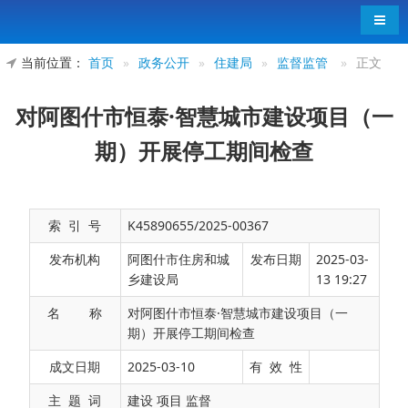
导航
当前位置：
首页
»
政务公开
»
住建局
»
监督监管
»
正文
对阿图什市恒泰·智慧城市建设项目（一
期）开展停工期间检查
索 引 号
K45890655/2025-00367
发布机构
阿图什市住房和城
发布日期
2025-03-
乡建设局
13 19:27
名 称
对阿图什市恒泰·智慧城市建设项目（一
期）开展停工期间检查
3月9日，阿图什市建筑市场服务中心工作人员
成文日期
2025-03-10
有 效 性
对阿图什市恒泰·智慧城市建设项目（一期）开展日
主 题 词
建设 项目 监督
常质量、安全检查，主要检查关键岗位到岗履职、