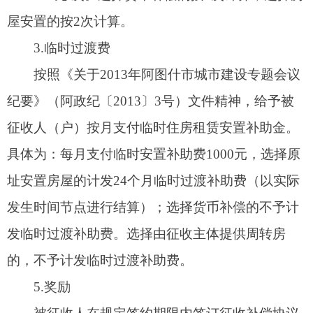
得再向征收主体要求征收安置。对于经济确有困
难，确实存在居住困难的，可根据自治区和阿图什
市的有关规定，经所在街道社区及相关部门审核，
符合城市保障性住房条件的可享受保障性住房政
策。
2.产权调换安置
用于产权调换的房屋为原
地址安置方式
，安置
房区域为：葱岭·阳光学府项目楼盘，安置房价格为
4100元/㎡，原则按照合法面积1：1安置，超出部分
按照市场价购买，安置房面积为：94㎡、131㎡、
136㎡、147㎡、149㎡、158㎡等，安置房为框剪结
构，11层高层。
3.周转用房。周转房地点：位于全市范围内的
保障性住房，建筑结构为框剪结构等，质量标准符