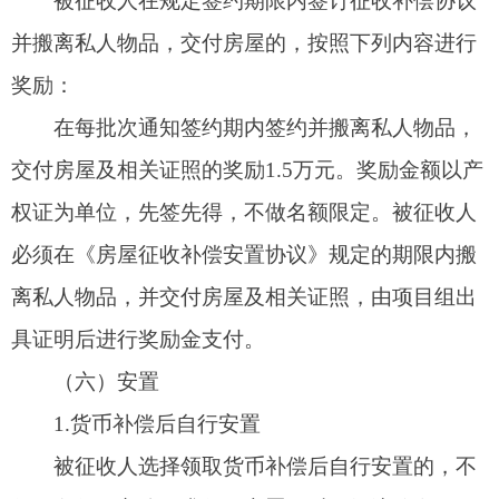
合国家标准，户型为一室一厅45平方米左右。
八、预签协议法律效力
本片区采取预签协议模式，前期已预签订的协
议自本公告发布之日起正式生效，预签户可签订正
式协议，预签协议补偿、安置等相关内容原则上不
变，具有同等效力。
九、房屋征收补偿费用
房屋征收补偿概算：1.2亿元
存入的开户银行：新疆克州农村商业银行股份
有限公司阿图什支行；
账号：872010012010112717419。
十、相关规定
（一）征收范围确定后一年内，被征收人不得
进行下列活动：
1.新建、改建、扩建、装修被征收房屋；