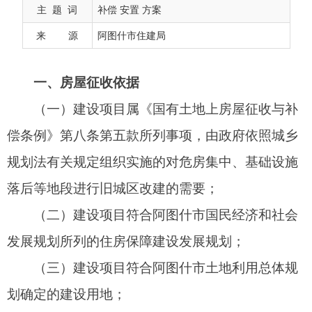
偿条例》第八条第五款所列事项，由政府依照城乡
主 题 词
补偿 安置 方案
规划法有关规定组织实施的对危房集中、基础设施
来 源
阿图什市住建局
落后等地段进行旧城区改建的需要；
（二）建设项目符合阿图什市
国民经济和社会
发展规划
所列的住房保障建设发展规划；
（三）建设项目符合阿图什市土地利用总体规
划确定的建设用地；
（四）建设项目符合阿图什市总体规划和近期
建设规划、棚户区改造规划；
（五）建设项目已纳入阿图什市2025年
国民经
济和社会发展计划
。
二、征收目的
用于棚户区改造项目建设。
三、征收主体