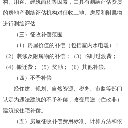
1.房屋补偿
（1）货币补偿。经认定属合法房屋的每平方
米按评估公司评估单价进行补偿；经认定属自行建
设，没有办理规划审批手续的房屋按成本价（砖混
的920/㎡，砖木750/㎡，土木550/㎡）给予补偿（具
体见评估分户表）。房屋地下室（贮物间）按照新
疆维吾尔自治区工程造价相关规定执行，对于净空
高于2.2米按工程造价的100%给予补偿，对于净空
低于2.2米的，按工程造价的50%补偿。
（2）产权调换。用于产权调换的房屋为原
地
址安置方式
，安置房区域为：葱岭·阳光学府项目楼
盘，安置房价格为4100元/㎡，原则按照合法面积
1：1安置，超出部分按照市场价购买，安置房面积
为：94㎡、131㎡、136㎡、147㎡、149㎡、158㎡