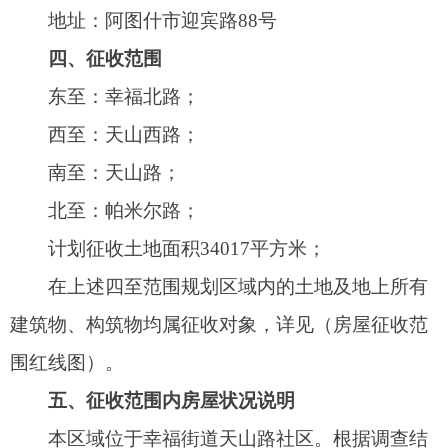
围红线图）。
五、征收范围内房屋状况说明
本区域位于幸福街道天山路社区。根据调查结
果，征收区域内共172户居民被征收房屋建筑面积
为16782.35平方米（以实际测绘评估认定结果为
准）。
六、征收原则
（一）严格按照阿图什市城市总体规划；
（二）依照《国有土地上房屋征收与补偿条
例》及《新疆维吾尔自治区实施<国有土地上房屋
征收与补偿条例>办法》及阿图什市人民政府相关
文件精神；
（三）坚持以人为本，保护被征收居民合法权
益及不降低居住条件；
（四）坚持“公开、公平、公正、透明”征收回