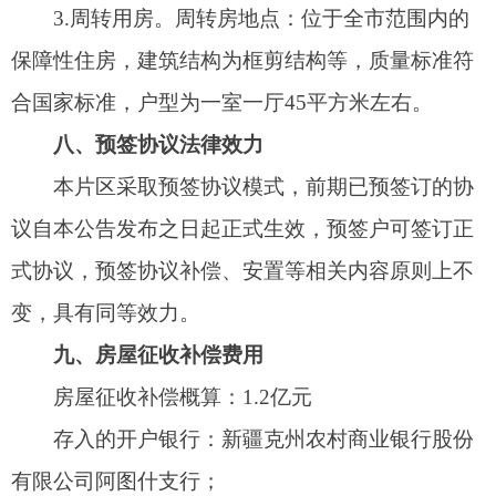
被征收人对征收补偿方案有异议的，可在7日
内按下列途径提出意见：
（一）书面提交意见至市征收办；
（二）通过电子邮件提交：
atszbxxk@163.com；
（三）不接受联合提交或超出征收政策范围的
意见。
十二、法律责任
因本项目征收为公共利益需要，按照
《国有土
地上房屋征收与补偿条例》
（国务院令第590号）
和《新疆维吾尔自治区实施<
国有土地上房屋征收
与补偿条例
>办法》（自治区人民政府令第187号）
有关规定，在征收实施过程中，征收当事人双方在
签约期限内经多次协商仍达不成协议的，由房屋征