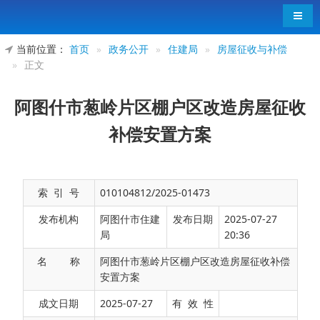
导航
当前位置：
首页
»
政务公开
»
住建局
»
房屋征收与补偿
»
正文
阿图什市葱岭片区棚户区改造房屋征收
补偿安置方案
索 引 号
010104812/2025-01473
发布机构
阿图什市住建
发布日期
2025-07-27
局
20:36
名 称
阿图什市葱岭片区棚户区改造房屋征收补偿
安置方案
一、房屋征收依据
成文日期
2025-07-27
有 效 性
（一）建设项目属《国有土地上房屋征收与补