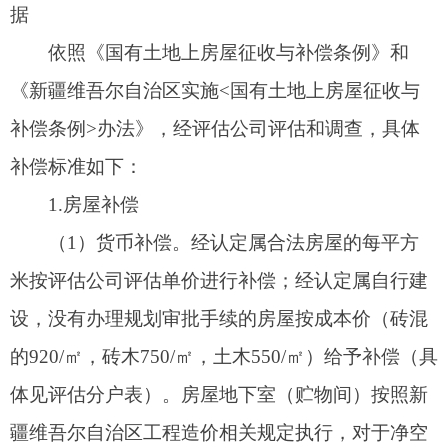
等，安置房为框剪结构，11层高层。
（3）符合城市保障性住房对象的，依据城市
居民政策给予保障。
2.搬迁费
600元/次。选择货币补偿的按1次计算；选择房
屋安置的按2次计算。
3.临时过渡费
按照《关于2013年阿图什市城市建设专题会议
纪要》（阿政纪〔2013〕3号）文件精神，给予被
征收人（户）按月支付临时住房租赁安置补助金。
具体为：每月支付临时安置补助费1000元，选择原
址安置房屋的计发24个月临时过渡补助费（以实际
发生时间节点进行结算）；选择货币补偿的不予计
发临时过渡补助费。选择由征收主体提供周转房