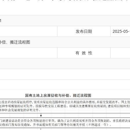
1
发布日期
2025-05-
补偿、搬迁流程图
有 效 性