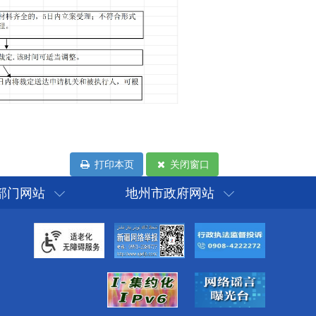
打印本页
关闭窗口
部门网站
地州市政府网站