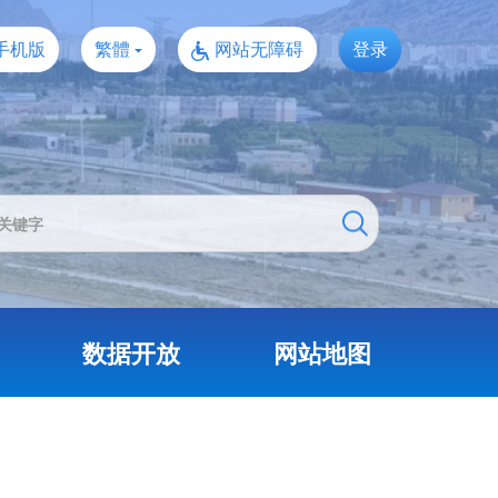
手机版
繁體
网站无障碍
登录
数据开放
网站地图