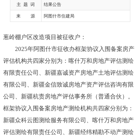
评估机构共四家分别为：喀什万和房地产评估测绘
主 题 词
结果公告
有限责任公司、新疆嘉诚资产房地产土地评估测绘
来 源
阿图什市住建局
有限公司、新疆金信致诚房地产资产评估咨询有限
公司、新疆杭责房地产评估事务所（普通合伙）。
框架协议入围备案房地产测绘机构共四家分别为：
新疆众科云图测绘服务有限公司、喀什万和房地产
评估测绘有限责任公司、新疆经纬精勘不动产测绘
有限公司、新疆嘉诚资产房地产土地评估测绘有限
公司。
2025年5月8日至2025年5月13日以发放《房地
产价格评估机构协商选定征求意见表》的形式征求
了被补偿安置人意见。经初步摸底汇总，葱岭棚户
区总户数为176户，经与该项目征收户进行评选的
房产评估机构票数为：喀什万和房地产评估
测绘
有