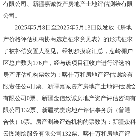
限责任公司1票、新疆嘉诚资产房地产土地评估
测绘
有限公司0票、新疆金信致诚房地产资产评估咨询
有
限公
司132票、新疆杭责房地产评估事务所（普通
合伙）0票。房产
测绘
评选机构的票数为：新疆众科
云图
测绘
服务
有限公
司132票、喀什万和房地产评
估
测绘
有限责任公司0票、新疆经纬精勘不动产
测绘
有限公
司0票、新疆嘉诚资产房地产土地评估测绘
有
限公
司1票。经与该征收项目被补偿安置人协商，并
由被补偿安置人勾选评估机构并签字确认，共133
户（其中已安置7户、36户拒绝选取评估公司）。
根据《新疆维吾尔自治区实施<国有土地上房
屋征收与补偿条例>办法》第三章第二十三条房地
产价格评估机构由被征收人协商选定，经统计，超
过三分之二的被征收人同意选择新疆金信致诚房地