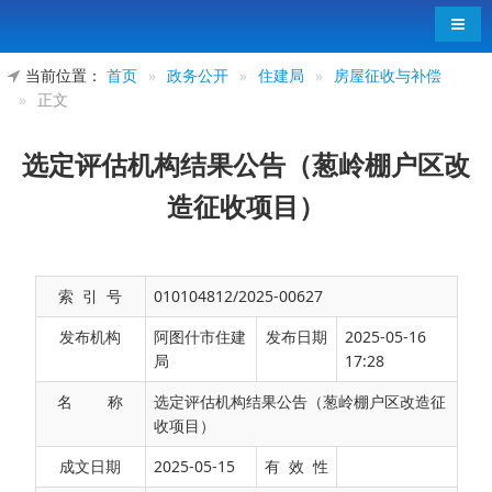
导航
当前位置：
首页
»
政务公开
»
住建局
»
房屋征收与补偿
»
正文
选定评估机构结果公告（葱岭棚户区改
造征收项目）
索 引 号
010104812/2025-00627
发布机构
阿图什市住建
发布日期
2025-05-16
局
17:28
名 称
选定评估机构结果公告（葱岭棚户区改造征
收项目）
葱岭棚户区改造项目被征收户：
成文日期
2025-05-15
有 效 性
2025年阿图什市征收办框架协议入围备案房产