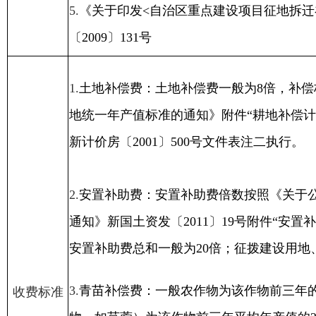
2.
安置补助费：安置补助费倍数按照《关于公布实施自
通知》新国土资发〔
2011
〕
19
号附件“安置补助费倍数
安置补助费总和一般为
20
倍；征拨建设用地、未利用地
3.
青苗补偿费：一般农作物为该作物前三年的平均年产
收费标准
物，如苜蓿）为该作物前三年平均年产值的
2
—
3
倍。前
〔
2001
〕
500
号文件表注一、表注二执行。
4.
地上附着物补偿费：根据实际损失，按照有关规定（
件、新国土资发〔
2009
〕
131
号）给予补偿。
5.
城镇国有土地补偿费（原空闲土地使用费）：在城市
成区外每平方米
30
—
2
元。
1.
由缴纳义务人持市土地行政主管部门开具的《一般缴