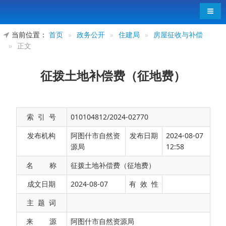
导航
当前位置：
首页
»
政务公开
»
住建局
»
房屋征收与补偿
»
正文
征拨土地补偿费（征地费）
索 引 号
010104812/2024-02770
发布机构
阿图什市自然资
发布日期
2024-08-07
源局
12:58
名 称
征拨土地补偿费（征地费）
收费项目
征拨土地补偿费（征地费）
成文日期
2024-08-07
有 效 性
收费依据
1.
《中华人民共和国土地管理法》第四十七条第一款、
主 题 词
来 源
阿图什市自然资源局
2.
新疆维吾尔自治区实施〈土地管理法〉办法》第三十