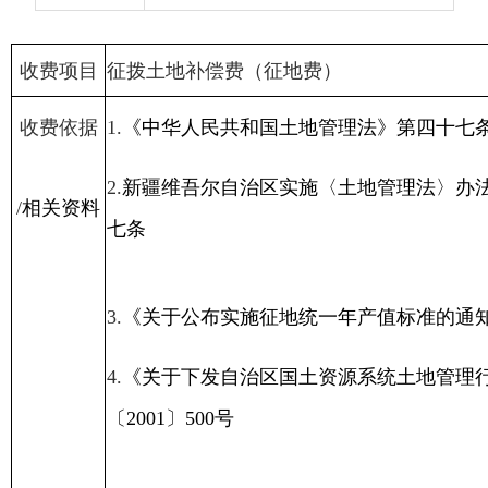
/
相关资料
七条
3.
《关于公布实施征地统一年产值标准的通知》新国土
4.
《关于下发自治区国土资源系统土地管理行政事业性
〔
2001
〕
500
号
5.
《关于印发
<
自治区重点建设项目征地拆迁补偿标准
>
〔
2009
〕
131
号
1.
土地补偿费：土地补偿费一般为
8
倍，补偿标准基数按
地统一年产值标准的通知》附件“耕地补偿计算基数表”
新计价房〔
2001
〕
500
号文件表注二执行。