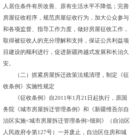
务院《城市房屋拆迁管理条例》和《新疆维吾尔自
治区实施
<
城市房屋拆迁管理条例
>
细则》（自治区
人民政府令第
127
号）一并废止，自治区住房和城
乡建设厅制定的《自治区城市房屋拆迁单位资格管
理办法》（新建房
[2003]12
号）、《自治区城市房
屋拆迁补偿估价规则》（新建法函
[2003]22
号）、
《自治区城市房屋拆迁行政裁决规则》（新建法
[2003]13
号）也停止执行。各地要对本地区、本部
门发布的城市房屋拆迁管理的政策规定进行认真清
理，及时予以废止或者修订。
自治区住房和城乡建设厅将抓紧研究制定房屋
征收方案制定、房屋征收评估机构选择、被征收房
屋价值评估、停产停业损失补偿、给予被征收人保
障性住房等规范性文件，会同有关部门研究制定房
屋征收补偿资金管理和审计等规定，适时提请自治