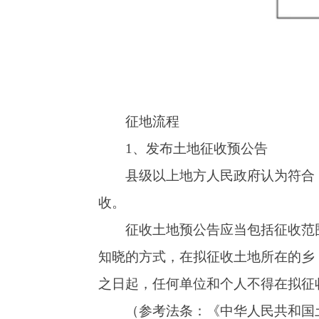
知晓的方式，在拟征收土地所在的乡（镇）和村
之日起，任何单位和个人不得在拟征收范围内抢
（参考法条：
《中华人民共和国土地管理法
2、开展土地现状调查和社会稳定风险评估
县级以上地方人民政府对拟征收土地开展土
他地上附着物和青苗等的权属、种类、数量等情
户、地上物产权人共同进行确认。调查结果通常
县级以上地方人民政府对拟征收土地开展社
点，提出风险防范措施和处置预案。社会稳定风
人参加，评估结果是申请征收土地的重要依据。
（参考法条：
《中华人民共和国土地管理法
3、拟定征地补偿安置方案
县级以上地方人民政府应当依据社会稳定风
源和社会保障等有关部门拟定征地补偿安置方案
准、安置对象、安置方式、社会保障等内容，保