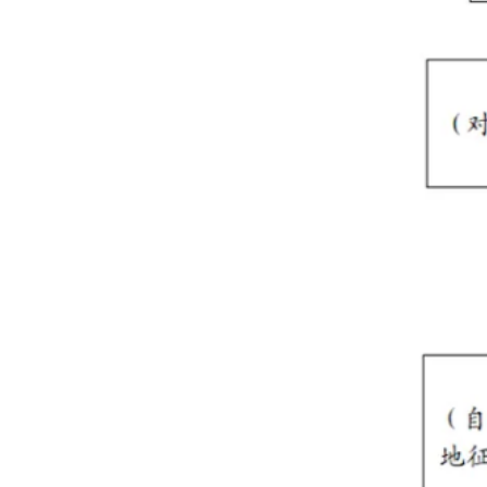
征地流程
1、发布土地征收预公告
县级以上地方人民政府认为符合
《中华人民
收。
征收土地预公告应当包括征收范围、征收目