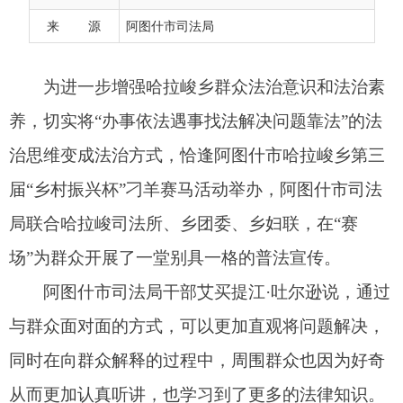
届“乡村振兴杯”刁羊赛马活动举办，阿图什市司法
来 源
阿图什市司法局
局联合哈拉峻司法所、乡团委、乡妇联，在“赛
场”为群众开展了一堂别具一格的普法宣传。
阿图什市司法局干部艾买提江·吐尔逊说，通过
与群众面对面的方式，可以更加直观将问题解决，
同时在向群众解释的过程中，周围群众也因为好奇
从而更加认真听讲，也学习到了更多的法律知识。
哈拉峻司法所所长说，通过这样的普法活动，
一方面可以让普法更加
“生动”，像“春雨”一样，
潜
移默化地让
群众了解法律并在生活中遇到类似的情
况可以依法处理，同时也为司法所创新普法方式打
开了“一扇窗户”，今后工作中，将变“被动”为“主
动”，通过走村入户的方式，让群众足不出户，便可
享受到优质的法律服务。