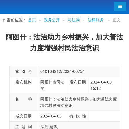
导航
当前位置：
首页
»
政务公开
»
司法局
»
法律服务
»
正文
阿图什：法治助力乡村振兴，加大普法
力度增强村民法治意识
索 引 号
010104812/2024-00754
发布机构
阿图什市司法
发布日期
2024-04-03
局
16:12
名 称
阿图什：法治助力乡村振兴，加大普法力度
增强村民法治意识
为进一步增强哈拉峻乡群众法治意识和法治素
成文日期
2024-04-03
有 效 性
养，切实将
“办事依法遇事找法解决问题靠法”的法
主 题 词
法治 意识
治思维变成法治方式，恰逢阿图什市哈拉峻乡第三