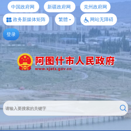
中国政府网
新疆政府网
克州政府网
政务新媒体矩阵
繁體
网站无障碍
登录