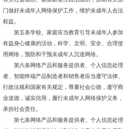
承担社会责任。
第七条网络产品和服务提供者、个人信息处理
者、智能终端产品制造者和销售者应当接受政府和
社会的监督，配合有关部门依法实施涉及未成年人
网络保护工作的监督检查，建立便捷、合理、有效
的投诉、举报渠道，通过显著方式公布投诉、举报
途径和方法，及时受理并处理公众投诉、举报。
第八条任何组织和个人发现违反本条例规定
的，可以向网信、新闻出版、电影、教育、电信、
公安、民政、文化和旅游、卫生健康、市场监督管
理、广播电视等有关部门投诉、举报。收到投诉、
举报的部门应当及时依法作出处理；不属于本部门
职责的，应当及时移送有权处理的部门。
第九条网络相关行业组织应当加强行业自律，