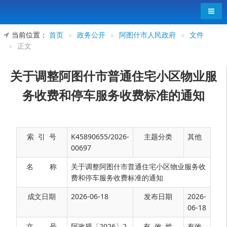
导航
当前位置：
首页
»
政务公开
»
阿图什市人民政府
»
文件
»
正文
关于调整阿图什市普通住宅小区物业服
务收费和停车服务收费标准的通知
索 引 号
K45890655/2026-
主题分类
其他
00697
名 称
关于调整阿图什市普通住宅小区物业服务收
费和停车服务收费标准的通知
成文日期
2026-06-18
发布日期
2026-
06-18
文 号
阿政规〔2026〕2
有 效 性
有效