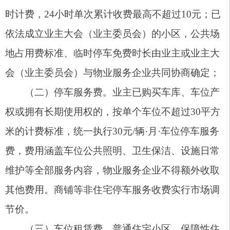
物业服务企业只能向业主收取场地占用费、停
车服务费、车位租赁费中的一项，不得重复收取。
三、收费争议三级调处机制
健全基层协调、行政调解、司法保障三级闭环
纠纷调处机制，常态化化解物业服务收费矛盾纠
纷，依法依规保障业主、物业服务企业及建设
单位
等各方合法权益
。
1.基层协调处置：由属地乡镇（街道）牵头，
村（社区）配合，
健全
物业管理纠纷调解、投诉举
报快速处置机制，第一时间排查化解小区物业服
务、收费争议等民生问题；
2.行政协同调解：基层调解未达成一致的，由
乡镇（街道）统筹，联合发改、住建、市场监管等
行业主管部门开展联合行政调解，依法依规协调解