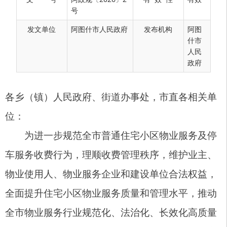
各乡（镇）人民政府、街道办事处，市直各相关单
号
位：
发文单位
阿图什市人民政府
发布机构
阿图
为进一步规范全市普通住宅小区物业服务及停
什市
人民
车服务收费行为，理顺收费管理秩序，维护业主、
政府
物业使用人、物业服务企业和建设单位合法权益，
全面提升住宅小区物业服务质量和管理水平，推动
全市物业服务行业规范化、法治化、长效化高质量
发展。根据《中华人民共和国价格法》《政府制定
价格行为规则》《新疆维吾尔自治区定价目录》
《新疆维吾尔自治区物业管理条例》《新疆维吾尔
自治区物业服务收费管理办法》等法律法规及政策
规定，结合我市住宅小区物业服务运营实际，经成
本监审、价格听证、社会公众意见征集、方案优化
完善及合法性审查等全部法定程序，并经阿图什市