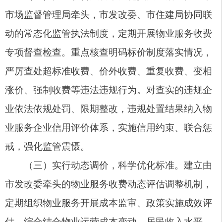
区公示栏、新媒体矩阵、现场宣讲、入户解读等线
上线下方式，全方位、全覆盖解读物业收费新标准
政策、物业服务分级规范、法律法规政策。切实提
升群众政策知晓率、企业合规经营意识，引导物业
服务企业依规收费、规范履约，构建共建共治共享
的物业管理新格局，保障收费调整政策平稳落地。
五、执行范围及执行时间
（一）执行范围：本通知适用于阿图什市行政
区域内所有普通住宅小区、保障性住房小区的物业
服务收费、停车服务收费管理及行业监督管理工
作。
（二）执行时间：本通知自2026年7月18日起
执行，有效期为5年。本通知由阿图什市发展和改
革委员会会同阿图什市住房和城乡建设局负责解