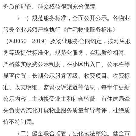
质量、收费争议、停车管理等各类民生诉求，确保
群众合理诉求事事有回应、件件有落实。
（五）落实联席会议，化解矛盾纠纷。严格执
行乡镇（街道）牵头，发改、住建、市场监管等部
门，村（社区）、物业企业及业主代表共同参与的
物业管理联席会议制度。定期研判物业行业领域突
出问题，针对重大矛盾隐患、群体性诉求、突发物
业纠纷，及时召开专题会议统筹处置。建立问题台
账、细化整改措施、明确时限责任、全程跟踪督
办，推动物业领域矛盾纠纷源头治理、就地化解、
动态清零。
（六）强化宣传解读，营造良好氛围。由市发
改委、市住建局牵头，各乡镇（街道）、村（社
区）协同配合，通过政府官网、政务公开平台、小