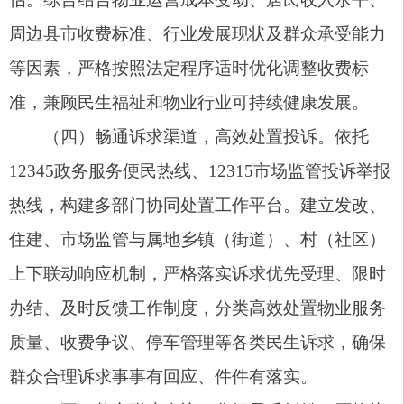
释，由市市场监督管理局负责全程监督执行。《关
于暂定阿图什市住宅小区物业服务收费和停车服务
收费标准的批复》（阿发改字〔2022〕179号）同
时废止。本通知执行期间，若国家、自治区出台新
的物业管理及物业服务收费政策，从其新规定执
行。
阿图什市人民政府
2026年6月18日
（此件公开发布）