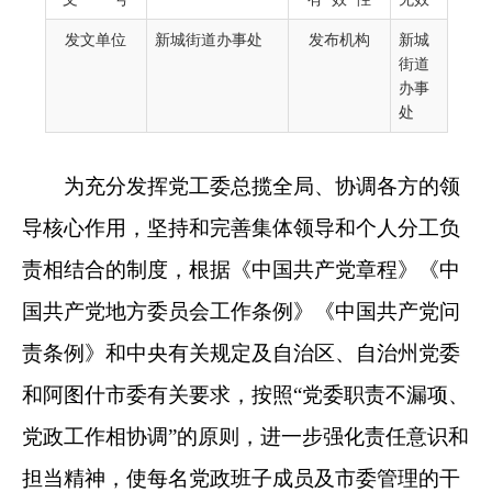
导核心作用，坚持和完善集体领导和个人分工负
发文单位
新城街道办事处
发布机构
新城
责相结合的制度，根据《中国共产党章程》《中
街道
办事
国共产党地方委员会工作条例》《中国共产党问
处
责条例》和中央有关规定及自治区、自治州党委
和阿图什市委有关要求，按照“党委职责不漏项、
党政工作相协调”的原则，进一步强化责任意识和
担当精神，使每名党政班子成员及市委管理的干
部各司其职、各尽其责，结合街道实际，现将工
作分工调整如下：
1.满栋位同志党工委书记，主持党工委全面
工作。
2.阿不都沙拉木·艾米力同志党工委副书记，
兼任办事处主任，主持办事处全面工作。主管审
计工作。