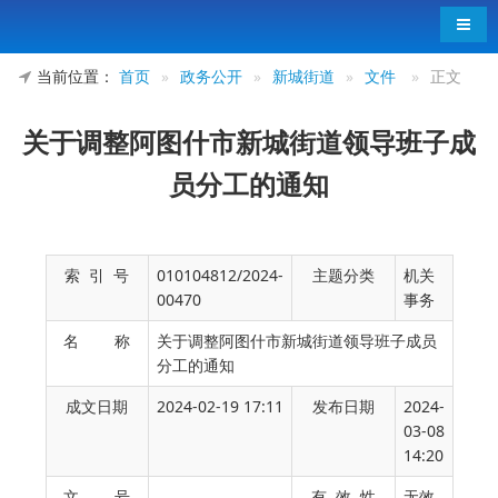
导航
当前位置：
首页
»
政务公开
»
新城街道
»
文件
»
正文
关于调整阿图什市新城街道领导班子成
员分工的通知
索 引 号
010104812/2024-
主题分类
机关
00470
事务
名 称
关于调整阿图什市新城街道领导班子成员
分工的通知
成文日期
2024-02-19 17:11
发布日期
2024-
03-08
14:20
为充分发挥党工委
总揽全局、协调各方
的领
文 号
有 效 性
无效