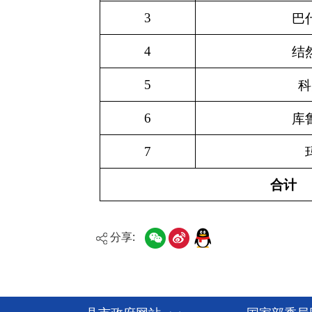
7
玛依丹村
合计
分享: