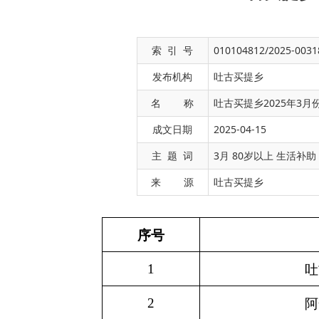
索 引 号
010104812/2025-0031
发布机构
吐古买提乡
名 称
吐古买提乡2025年3
成文日期
2025-04-15
序号
村别
主 题 词
3月 80岁以上 生活补助
1
吐古买提村
来 源
吐古买提乡
2
阿合塔拉村
3
巴什苏红木村
4
结然布拉克村
5
科克塔木村
6
库鲁木都克村