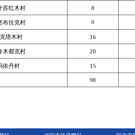
15
750
98
5250