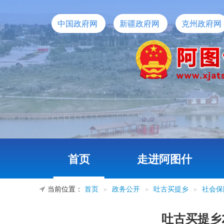
中国政府网
新疆政府网
克州政府网
首页
走进阿图什
当前位置：
首页
»
政务公开
»
吐古买提乡
»
社会保
吐古买提乡