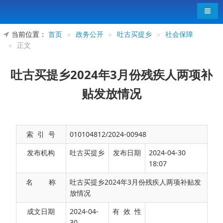
导航
当前位置：
首页
»
政务公开
»
吐古买提乡
»
社会保障
»
正文
吐古买提乡2024年3月份残疾人两项补
贴发放情况
索 引 号
010104812/2024-00948
发布机构
吐古买提乡
发布日期
2024-04-30
18:07
名 称
吐古买提乡2024年3月份残疾人两项补贴发
放情况
吐古买提乡2024年3月份发放残疾人两项补贴
成文日期
2024-04-
有 效 性
30
人数共计84人，金额11550元。（其中：困难残疾