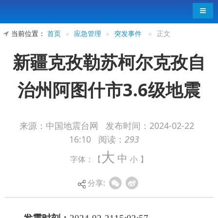
导航
当前位置：
首页
»
应急管理
»
突发事件
»
正文
新疆克孜勒苏柯尔克孜自
治州阿图什市3.6级地震
来源：中国地震台网
发布时间：
2024-02-22
16:10
阅读：
293
发震时刻：
2024-02-2115:03:57
大
中
字体：【
小
】
纬度：
40.45°
经度：
77.61°
分享:
深度：
10千米
震级：
3.6