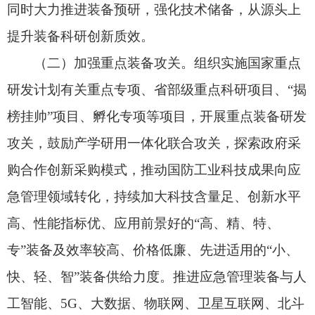
急管理装备实战测试验证机制，制定应急管理装备
实战测试验证规范，明确不同类型装备测试指标、
测试流程和评分细则，综合采用模拟场景测试、演
习演练检验、实战救援验证等分级分类测试方式，
鼓励相关单位及救援队伍在装备采购前开展装备测
试，推动装备产品迭代升级，加快实战能力提升。
（四）推进通用主战装备统型。完善应急管理
装备型谱，进一步优化装备体系结构。针对应急管
理装备型号繁杂、互通困难等问题，围绕需求迫
切、覆盖面广的通用主战装备组织开展统型工作，
实现装备性能、功能、接口等统一规范，提升装备
标准化、通用化、系列化水平，增强装备协同效
能。
三、强化先进适用装备推广应用