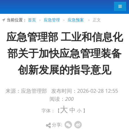
导航
当前位置：
首页
»
应急管理
»
应急预案
»
正文
应急管理部 工业和信息化
部关于加快应急管理装备
创新发展的指导意见
来源：应急管理部
发布时间：
2026-02-28 12:55
阅读：
200
应急〔2026〕5号
大
中
国家消防救援局、国家矿山安全监察局、中国地震
字体：【
小
】
局，各省、自治区、直辖市及新疆生产建设兵团应
分享:
急管理厅（局）、工业和信息化主管部门：