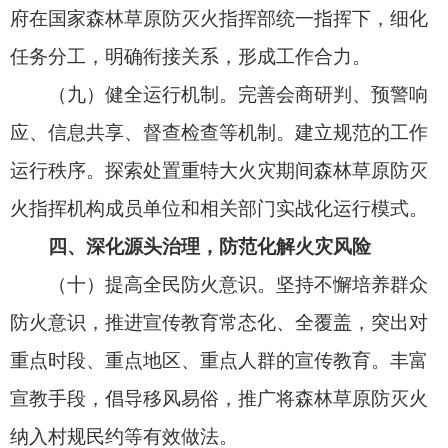
灾风险普查、评估、区划等工作。深入开展重大火
险隐患排查整治，突出国家公园、城市面山、森林
公园等重要区域和重要目标，建立隐患台账及责任
清单，实行销号整治。工业和信息化、民政、交通
运输、农业农村、文化和旅游等部门及石油化工、
电力等企业要在各级森林草原防灭火指挥机构的组
织下，协同开展本行业领域森林草原火灾隐患的排
查整治。
五、加强力量建设，稳步提升实战能力
（十三）抓好国家综合性消防救援力量建设。
提升国家综合性消防救援队伍森林草原防灭火核心
能力，加快形成“固守重点、因险前置、区域联动、
全域救援”的布防格局。落实国家有关航空消防建设
方案，坚持存量与增量相结合，合理确定航空器
部