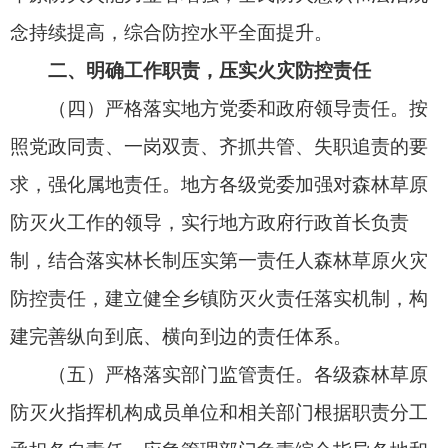
林业草原主管部门具体负责火灾预防，开展防火巡
护、火源管理、日常检查、宣传教育、防火设施建
设和火情早期处理等工作。公安部门负责火场警
戒、交通疏导、治安维护、火案侦破，协同林业草
原主管部门开展防火宣传、火灾隐患排查、重点区
域巡护、违规用火处罚等工作。
（六）严格落实经营单位和个人责任。在林牧
区从事各类活动的单位和个人要严格履行责任，划
定责任区，确定责任人，签订责任书，认真落实各
项火灾防控措施。
三、优化体制机制，建强组织指挥体系
（七）健全指挥体系。完善各级森林草原防灭
火指挥机构，实现上下基本对应。加强各级指挥机
构办公室和主管部门业务能力建设，在主管部门领