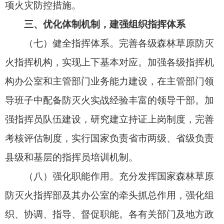
（十）提高全民防火意识。坚持不懈培养群众
防火意识，推进宣传教育常态化、全覆盖，突出对
重点时段、重点地区、重点人群的宣传教育。丰富
宣教手段，倡导移风易俗，推广将森林草原防灭火
纳入村规民约等有效做法。
（十一）严格火源管控。严格落实用火审批、
防火检查、日常巡护等常态化管控手段，重点加强
祭扫用火、农事用火、林牧区施工生产用火和景区
野外用火管理。多措并举提升林草生态系统耐火阻
燃能力，科学组织计划烧除和清理重点林缘部位可
燃物。加强火情早期处理，做到早发现、早报告、
早出动和安全高效处理。加强与有关邻国合作，及
时妥善处置边境火情。
（十二）加强火灾风险隐患排查整治。推进火