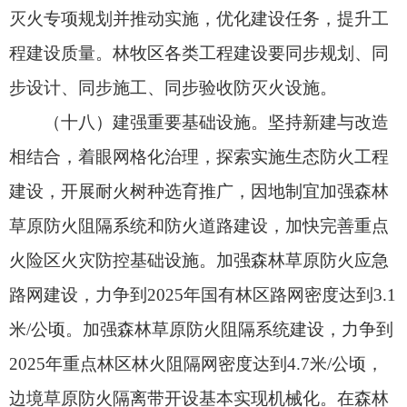
配备与引进推广。地方层面突出以水灭火、航空灭
火、个人防护等装备建设，推广应用高科技防灭火
装备。建立相关部门与科研院所、企业间的装备发
展协作机制，构建森林草原防灭火装备创新研发平
台。
八、树牢底线思维，提高应急处置能力
（二十二）大力提升预警监测能力。以国家森
林草原防灭火信息共享平台为依托，以重点地区预
警监测机构为骨干，以各级预警监测系统为补充，
建立上下贯通、左右衔接、融合集成的预测预警体
系。深化部门协作，强化多级联动，完善风险研
判、滚动会商、预警发布等机制。优化系统布局，
加强监测技术融合应用，采取卫星监测、航空巡
护、视频监控、塔台瞭望、地面巡查、舆情监测等