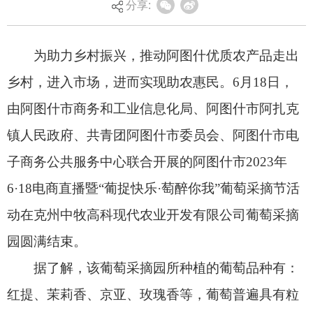
分享:
镇人民政府、共青团阿图什市委员会、阿图什市电
子商务公共服务中心联合开展的阿图什市
2023
年
6·18
电商直播暨
“
葡捉快乐
·
萄醉你我
”
葡萄采摘节活
动在克州中牧高科现代农业开发有限公司葡萄采摘
园圆满结束。
据了解，该葡萄采摘园所种植的葡萄品种有：
红提、茉莉香、京亚、玫瑰香等，葡萄普遍具有粒
大、肉鲜、色艳、含糖量高、酸甜可口、产量高的
优良品质。
活动中，本地主播通过镜头向广大网友展示采
摘及包装现场，并针对葡萄的口感、富含的营养物
质等内容逐一进行讲解，引得网友及现场采摘的游
客不断称赞。
经统计，本次线上直播实时在线人数高达
372