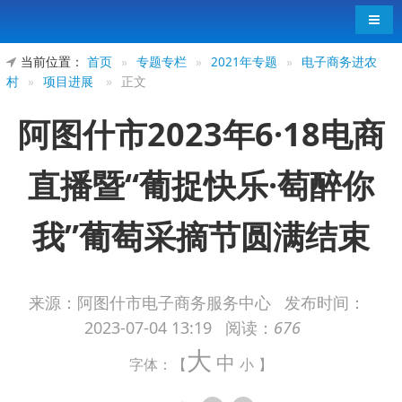
导航
当前位置：
首页
»
专题专栏
»
2021年专题
»
电子商务进农
村
»
项目进展
»
正文
阿图什市2023年6·18电商
直播暨“葡捉快乐·萄醉你
我”葡萄采摘节圆满结束
来源：阿图什市电子商务服务中心
发布时间：
2023-07-04 13:19
阅读：
676
为助力乡村振兴，推动阿图什优质农产品走出
大
乡村，进入市场，进而实现助农惠民。
6
月
18
日，
中
字体：【
小
】
由阿图什市商务和工业信息化局、阿图什市阿扎克