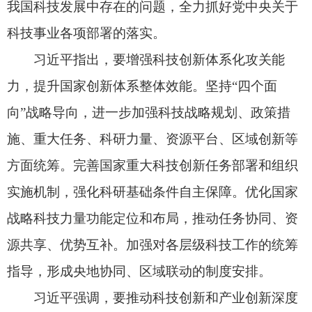
才、践行科学家精神方面发挥示范引领作用。希望
广大科技工作者发扬服务国家、造福人民的优良传
统，为建设科技强国多立新功。
李强在主持大会时指出，习近平总书记的重要
讲话，充分肯定了近年来我国科技事业取得的重大
成就，深刻分析了科技发展面临的新形势，就进一
步增强责任感紧迫感使命感、全力抓好党中央关
于“十五五”时期科技事业各项部署的落实提出了明
确要求。习近平总书记的重要讲话高屋建瓴、思想
深邃、内涵丰富，具有很强的政治性、战略性、指
导性，为做好新时代科技工作指明了前进方向、提
供了根本遵循。我们要深入学习领会，坚决贯彻落
实，切实把思想和行动统一到党中央决策部署上
来，进一步增强做好科技工作的决心和信心，为以
中国式现代化全面推进强国建设、民族复兴伟业作