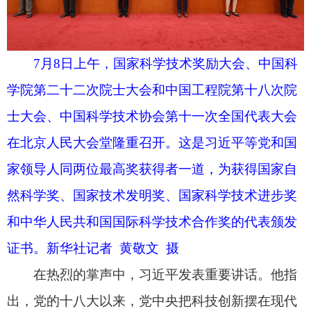
融合，打通科技加速向现实生产力转化的通道。科
技创新要突出应用导向，产业创新要提出科学问
题。加强国家技术转移体系建设，打造多元化应用
场景和高水平产业集群，促进自主研发技术产品推
广应用和迭代升级。完善知识产权保护制度。构建
同科技创新相适应的科技金融体制。
习近平指出，科学的未来在青年，要优化科教
协同育人机制，大力培养优秀青年科技人才。加大
对科研人员支持力度，帮助解决实际困难，让他们
潜心钻研、安身安心安业。注重挖掘和培养青少年
兴趣特长、科学素养、实验能力，吸引更多具有科
研潜质的青少年立志投身科技事业。
习近平强调，要提高科技创新投入效能，实现
投入规模增加与效能提升的统一。完善中央财政科