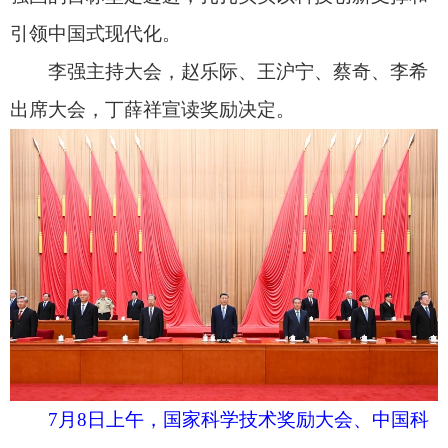
学院第二十二次院士大会和中国工程院第十八次院
士大会、中国科学技术协会第十一次全国代表大会
在北京人民大会堂隆重召开。习近平、李强、赵乐
际、王沪宁、蔡奇、丁薛祥、李希等出席大会。新
华社记者 谢环驰 摄
上午10时30分，大会开始，全场起立，高唱国
歌。
丁薛祥宣读《中共中央、国务院关于2025年度
国家科学技术奖励的决定》。
仪式号角响起，习近平首先向获得2025年度国
家最高科学技术奖的中国科学院物理研究所陈立泉
院士和中国电子科技集团第十四研究所贲德院士颁
发奖章、证书，同他们热情握手表示祝贺。随后，
习近平等党和国家领导人同两位最高奖获得者一