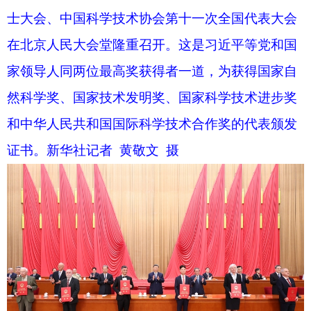
改变人类生产生活方式和世界发展格局。我们要适
应新形势新要求，采取更加有力的措施，切实解决
我国科技发展中存在的问题，全力抓好党中央关于
科技事业各项部署的落实。
习近平指出，要增强科技创新体系化攻关能
力，提升国家创新体系整体效能。坚持“四个面
向”战略导向，进一步加强科技战略规划、政策措
施、重大任务、科研力量、资源平台、区域创新等
方面统筹。完善国家重大科技创新任务部署和组织
实施机制，强化科研基础条件自主保障。优化国家
战略科技力量功能定位和布局，推动任务协同、资
源共享、优势互补。加强对各层级科技工作的统筹
指导，形成央地协同、区域联动的制度安排。
习近平强调，要推动科技创新和产业创新深度