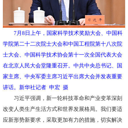
加强科技安全风险研判、监测预警和应急响应。深
度参与全球科技治理，广泛宣介中国主张和中国方
案。
习近平指出，推动我国科技事业欣欣向荣，需
要全党全社会共同努力。各级党委和政府要把科技
工作摆上重要日程，树立和践行正确政绩观，真抓
实干，久久为功，不断抓出新成效。中国科学院、
中国工程院要团结全国科技界把握新一轮科技革命
方向，勇攀世界科学高峰。中国科协要坚持探索创
新，尽心尽力为科技工作者服务、为创新驱动发展
服务、为提高全民科学素质服务、为党和政府科学
决策服务。
习近平表示，希望两院院士珍视荣誉、不懈奋
斗，在开拓科技前沿、担纲重大任务、培育青年人