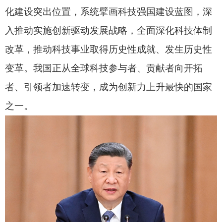
技经费分配和管理使用机制，健全重大科技任务央
地投入共担机制。改进科技计划管理，加强科技项
目监督检查和绩效评估。引导企业增加研发投入，
调动更多社会力量支持科技创新。
习近平指出，要深化科技评价改革，用好科技
评价指挥棒。项目评审、机构评估、人才评价都要
强化创新能力、质量、实效、贡献导向。加快“破四
唯”，持续深化科教界“帽子”治理。大力弘扬科学家
精神，加强科研诚信建设，营造风清气正的科研生
态。
习近平强调，要加强科技伦理和安全治理，推
动科技向上向善、安全可控、造福人民。完善政策
制度、法律法规和治理规范，健全多方参与、协同
共治的体制机制。明确重点领域伦理标准和指引，