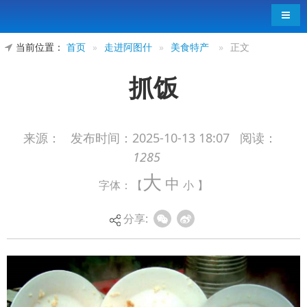
导航
当前位置：
首页
»
走进阿图什
»
美食特产
»
正文
抓饭
来源：
发布时间：
2025-10-13 18:07
阅读：
1285
大
中
字体：【
小
】
分享: