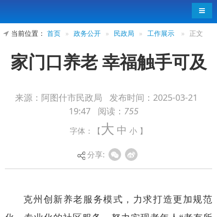
导航
当前位置：
首页
»
政务公开
»
民政局
»
工作展示
»
正文
家门口养老 幸福触手可及
来源：阿图什市民政局
发布时间：
2025-03-21
19:47
阅读：
755
大
中
克州创新养老服务模式，力求打造更加规范
字体：【
小
】
化、专业化的社区服务，努力实现老年人
“老有所
分享:
养、老有所依、老有所乐、老有所安”。
一大早，阿图什市光明街道玛纳斯社区日间照
料中心厨房开始忙碌起来，厨师们精心准备抓饭、
拉面等符合老年人口味的饭菜，营养丰富又清淡可