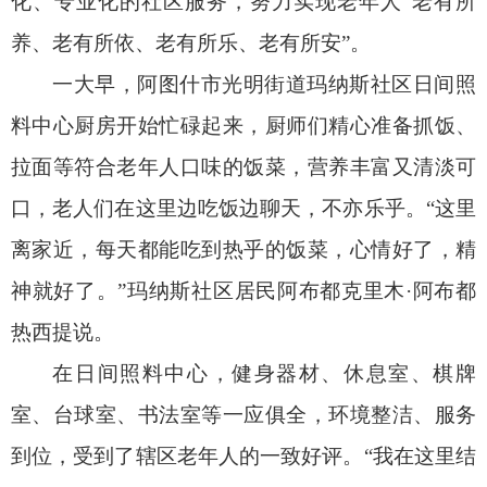
口，老人们在这里边吃饭边聊天，不亦乐乎。
“这里
离家近，每天都能吃到热乎的饭菜，心情好了，精
神就好了。”玛纳斯社区居民阿布都克里木·阿布都
热西提说。
在日间照料中心，健身器材、休息室、棋牌
室、台球室、书法室等一应俱全，环境整洁、服务
到位，受到了辖区老年人的一致好评。
“我在这里结
识了许多志同道合的朋友，这里的活动让我的老年
生活变得充实又有趣”。玛纳斯社区居民李登亮笑着
说。
近年来，克州加快构建社区养老服务体系，打
造城市
“
15
分钟”养老服务圈，设有
292
个老年助餐
点，建立日间照料
中心
8
个，覆盖
13
个社区，为老
年人提供营养配餐、生活照护、休闲娱乐、心理慰