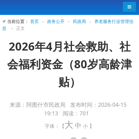
导航
当前位置：
首页
»
政务公开
»
民政局
»
养老服务行业管理信
息
»
正文
2026年4月社会救助、社
会福利资金（80岁高龄津
贴）
来源：阿图什市民政局
发布时间：
2026-04-15
19:13
阅读：
701
2026年4月，阿图什市共发放80周岁以上老年人
大
中
字体：【
小
】
基本生活补助金259360元。