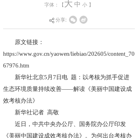
大
中
字体：【
小
】
67976.htm
新华社北京5月7日电 题：以考核为抓手促进
分享:
生态环境质量持续改善——解读《美丽中国建设成
效考核办法》
新华社记者 高敬
近日，中共中央办公厅、国务院办公厅印发
《美丽中国建设成效考核办法》。为何出台考核办
法？适用对象包括哪些？主要考核哪些内容？7日，
中央生态环境保护督察工作领导小组办公室有关负
责同志就考核办法相关情况回答了记者提问。
问：请介绍一下考核办法出台的背景和意义。
答：生态环境保护能否落到实处，关键在领导
干部，根本在制度保障。2020年4月，中共中央办
公厅、国务院办公厅印发《省（自治区、直辖市）