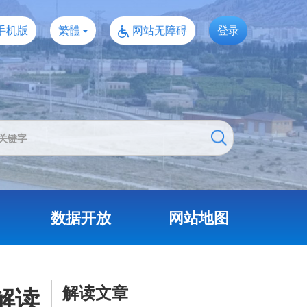
手机版
繁體
网站无障碍
登录
数据开放
网站地图
解读文章
解读