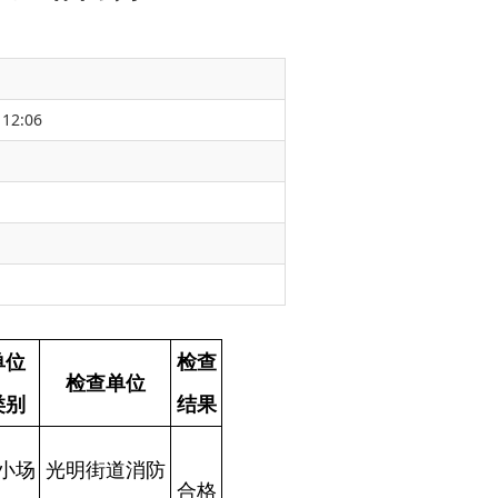
 12:06
查
果
格
格
格