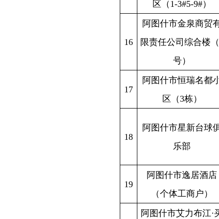
新疆克州
20
买提力商住楼（市欢
悦物业）
中国人民银行克孜勒
新疆克州
21
苏柯尔克孜自治州分
行
阿图什市融合苑小区
新疆克州
22
一期 （8栋）（恒升物
帕
业）
中国农业银行克孜勒
新疆克州
23
苏柯尔克孜自治州分
行
克州二建2#综合楼
新疆克州
24
（办公楼）
克孜勒苏柯尔克孜自
新疆克州