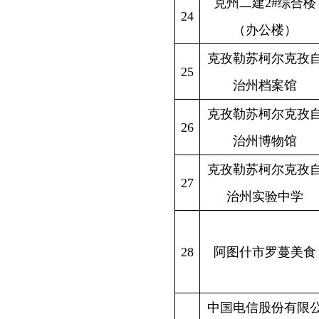
新疆克州
31
阿图什市第一中学
天
新疆克州
32
克孜勒苏中医医院
天山路
新疆克州
阿图什市人民代表大
33
产业服务
会常务委员会
（司
阿图什市星河商务宾
新疆克州
34
馆
新疆克州
克州壹号健康管理有
35
帕米尔东
限公司
泰国际大
克孜勒苏柯尔克孜自
新疆克州
36