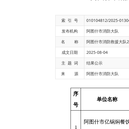
索 引 号
010104812/2025-0130
发布机构
阿图什市消防大队
名 称
阿图什市消防救援大队2
成文日期
2025-08-04
序
单位名称
主 题 词
结果公示
号
来 源
阿图什市消防大队
新疆克州
阿图什市亿锅焖餐饮
1
天山路香
服务店
阿图什市一加七烤肉
新疆克州
2
餐馆
文化路1
阿图什市亚益乐克木
3
新疆克州