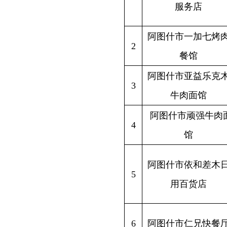
牛肉面馆
阿图什市顽强牛肉面
新疆克州
4
馆
阿孜汗路
新疆克州
阿图什市依和差木日
5
轻工业园
用百货店
市场内69
新疆克州
6
阿图什市仁兄快餐厅
轻工业园
克州西成·玉园小区
新疆克州
7
（10栋）
阿图什市鸿泰大厦
新疆克州
8
（万家园物业 ）
天山路
阿图什市吉祥小区
（阿图什市万家园物
新疆克州
9