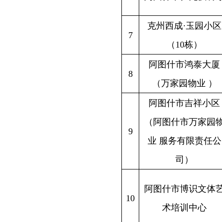
业 服务有限责任公
北山社
司）
新疆克州
阿图什市博识文体艺
10
光明北路
术培训中心
阿图什市通程大厦3栋
新疆克州
11
（努尔鲁克物业）
群
阿图什市阳光地下城
阿图什市
12
街
新疆克州
阿图什潮人游艺馆
13
天山西路
（个人独资）
阿图什市永安小区
克州阿图
14
（克州和谐物业管理