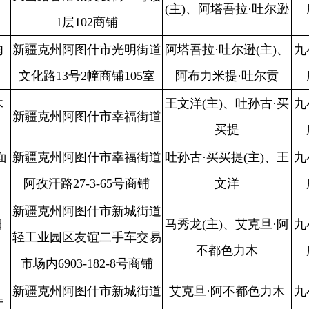
买提
所
工作站
阿图什市幸福街道
吐孙古·买买提(主)、王
九小场
幸福街道消防
合
27-3-65号商铺
文洋
所
工作站
阿图什市新城街道
马秀龙(主)、艾克旦·阿
九小场
新城街道消防
区友谊二手车交易
合
不都色力木
所
工作站
03-182-8号商铺
阿图什市新城街道
艾克旦·阿不都色力木
九小场
新城街道消防
合
区锦绣路8号平5号
(主)、马秀龙
所
工作站
阿图什市新城街道
热合曼江·克尤木(主)、
一般单
阿图什市消防
不
工业园区
胡卫星
位
救援大队
阿图什市幸福街道
一般单
阿图什市消防
不
张飞(主)、亚森.扎依尔
社区松它克路北8院
位
救援大队
阿图什市幸福街道
胡卫星(主)、热合曼江·
一般单
阿图什市消防
不