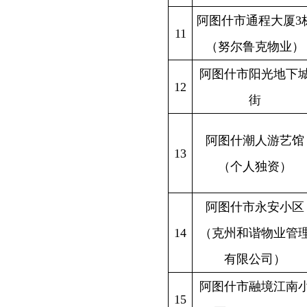
有限公司）
阿图什市融境江南小
新疆克州
15
区（1-3#5-9#）
阿图什市金泉商贸有
16
限责任公司综合楼（2
阿图什
号）
阿图什市恒瑞名都小
新疆克州
17
区（3栋）
天
新疆阿图
阿图什市星新台球俱
18
北路2号院
乐部
阿图什市逸居酒店
新疆克州
19
（个体工商户）
帕米尔路
阿图什市艾力布江·买