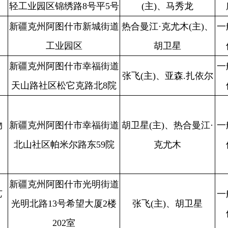
区帕米尔路东59院
克尤木
位
救援大队
阿图什市光明街道
一般单
阿图什市消防
不
13号希望大厦2楼
张飞(主)、胡卫星
位
救援大队
202室
阿图什市幸福街道
张飞(主)、艾合麦提·艾
一般单
阿图什市消防
不
众西路2号院
拜杜拉
位
救援大队
幸福街道天山路人
热合曼江·克尤木(主)、
一般单
阿图什市消防
合
民广场地下
张飞
位
救援大队
阿图什市光明街道
胡卫星(主)、热合曼江·
一般单
阿图什市消防
北1院香港城4号楼
合
克尤木
位
救援大队
2层202号
什市幸福街道迎宾
热合曼江·克尤木(主)、
一般单
阿图什市消防
不