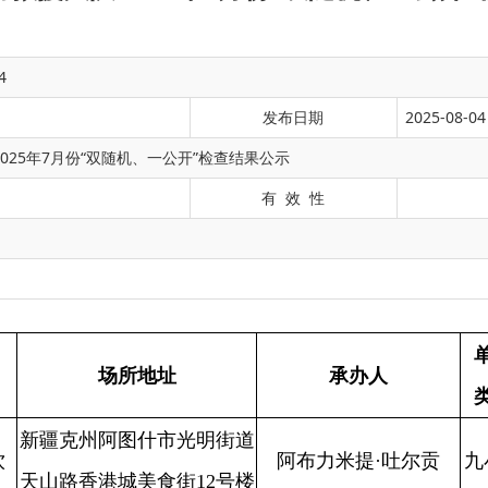
4
发布日期
2025-08-04
025年7月份“双随机、一公开”检查结果公示
有 效 性
单位
检
场所地址
承办人
检查单位
类别
结
阿图什市光明街道
阿布力米提·吐尔贡
九小场
光明街道消防
港城美食街12号楼
合
(主)、阿塔吾拉·吐尔逊
所
工作站
1层102商铺
阿图什市光明街道
阿塔吾拉·吐尔逊(主)、
九小场
光明街道消防
合
3号2幢商铺105室
阿布力米提·吐尔贡
所
工作站
王文洋(主)、吐孙古·买
九小场
幸福街道消防
阿图什市幸福街道
合