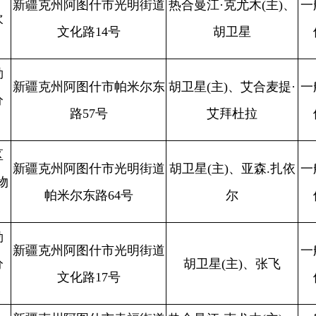
胡卫星(主)、张飞
城东路8号
位
救援大队
阿图什市光明街道
胡卫星(主)、热合曼江·
重点单
阿图什市消防
不
城东路8号
克尤木
位
救援大队
阿图什市新城街道
胡卫星(主)、亚森.扎依
重点单
阿图什市消防
不
城社区22号
尔
位
救援大队
阿图什市光明街道
热合曼江·克尤木(主)、
重点单
阿图什市消防
不
路社区文化路21院
亚森.扎依尔
位
救援大队
二层商铺
阿图什市幸福街道
张飞(主)、热合曼江·克
重点单
阿图什市消防
不
天山路西2院
尤木
位
救援大队
阿图什市新城街道
重点单
阿图什市消防
张飞(主)、亚森.扎依尔
合
区阿扎克路18号院
位
救援大队