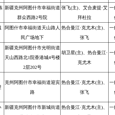
路
张飞
位
救援大队
阿图什市新城街道
热合曼江·克尤木(主)、
一般单
阿图什市消防
不
劳动路5号院
胡卫星
位
救援大队
张飞(主)、艾合麦提·艾
一般单
阿图什市消防
不
市幸福街道天山路
拜杜拉
位
救援大队
阿图什市光明街道
张飞(主)、热合曼江·克
一般单
阿图什市消防
不
山东路22号
尤木
位
救援大队
什市光明街道友谊
胡卫星(主)、艾合麦提·
一般单
阿图什市消防
10幢地下室26-2-
合
艾拜杜拉
位
救援大队
561号
阿图什市光明街道
热合曼江·克尤木(主)、
一般单
阿图什市消防
合
（边防支队对面）
张飞
位
救援大队