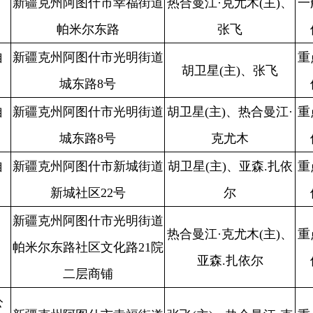
阿图什市幸福街道
热合曼江·克尤木(主)、
重点单
阿图什市消防
不
山西路28号
张飞
位
救援大队
阿图什市幸福街道
热合曼江·克尤木(主)、
重点单
阿图什市消防
不
与文化路交汇处
艾合麦提·艾拜杜拉
位
救援大队
阿图什市新城街道
张飞(主)、艾合麦提·艾
重点单
阿图什市消防
不
区阿扎克路18号院
拜杜拉
位
救援大队
法局业务用房）
阿图什市松他克路
胡卫星(主)、亚森.扎依
重点单
阿图什市消防
不
南2院
尔
位
救援大队
阿图什市光明街道
张飞(主)、热合曼江·克
重点单
阿图什市消防
不
路54号03号克州亚
尤木
位
救援大队
酒店有限公司二楼
阿图什市幸福街团
重点单
阿图什市消防
不
张飞(主)、胡卫星