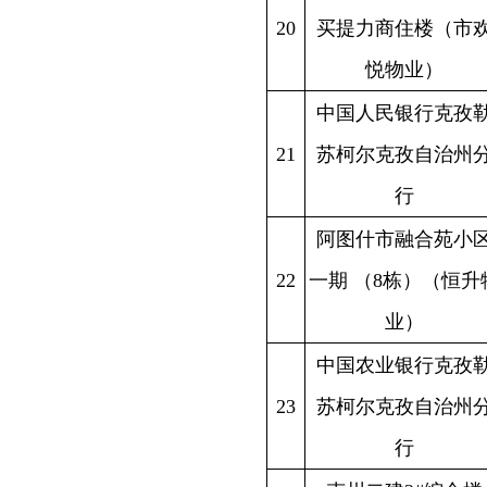
25
治州档案馆
克孜勒苏柯尔克孜自
新疆克州
26
治州博物馆
克孜勒苏柯尔克孜自
新疆克州
27
治州实验中学
新
新疆克州
28
阿图什市罗蔓美食
帕米尔东
中国电信股份有限公
新疆克州
29
司
克孜勒苏柯尔克孜
自治州
分公司
中国人民政治协商会
新疆克州
30
议新疆阿图什市委员
产业服务
会