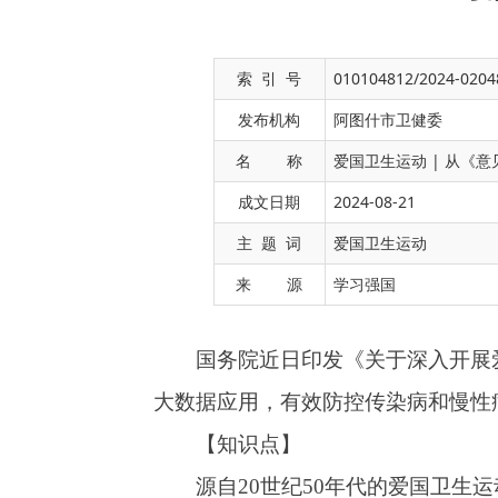
索 引 号
010104812/2024-0204
发布机构
阿图什市卫健委
名 称
爱国卫生运动 | 从《
成文日期
2024-08-21
国务院近日印发《关于深入开展爱国卫生运
主 题 词
爱国卫生运动
大数据应用，有效防控传染病和慢性病，提高全
来 源
学习强国
【知识点】
源自
20
世纪
50
年代的爱国卫生运动是我国
于深入开展爱国卫生运动的意见》明确，通过深
明健康、绿色环保的生活方式广泛普及，卫生城
讲卫生、树文明、重健康的浓厚文化氛围普遍形
推进爱国卫生运动的整体联动新格局基本建立，