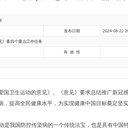
8
发布日期
2024-08-22 2
意见》看四个重点工作任务
有 效 性
动的意见》。《意见》要求总结推广
新冠感染疫情
防控中的有效
民健康水平，为实现健康中国目标奠定坚实基础。
防控传染病的一个传统法宝，也是具有中国特色的全民健康促进行
入开展爱国卫生运动，实现公共卫生设施不断完善，城乡环境面
镇覆盖率持续提升，健康城市建设深入推进，健康细胞建设广泛
成，爱国卫生运动传统深入全民，从部门到地方、从社会到个人
社会健康综合治理能力全面提高的总体目标。