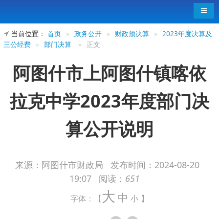
导航
当前位置：
首页
»
政务公开
»
财政预决算
»
2023年度决算及
三公经费
»
部门决算
»
正文
阿图什市上阿图什镇喀依
拉克中学2023年度部门决
算公开说明
来源：阿图什市财政局
发布时间：
2024-08-20
19:07
阅读：
651
阿图什市上阿图什镇喀依拉克中学2023年
大
中
度部门决算公开说明
字体：【
小
】