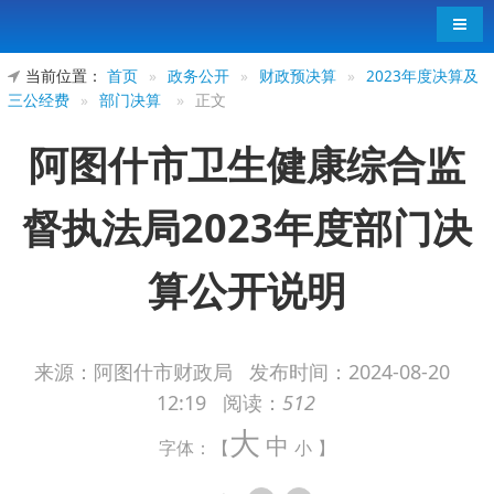
导航
当前位置：
首页
»
政务公开
»
财政预决算
»
2023年度决算及
三公经费
»
部门决算
»
正文
阿图什市卫生健康综合监
督执法局2023年度部门决
算公开说明
来源：阿图什市财政局
发布时间：
2024-08-20
12:19
阅读：
512
阿图什市卫生健康综合监督执法局2023年
大
中
度部门决算公开说明
字体：【
小
】