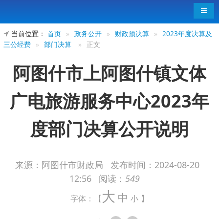
导航
当前位置：
首页
»
政务公开
»
财政预决算
»
2023年度决算及
三公经费
»
部门决算
»
正文
阿图什市上阿图什镇文体
广电旅游服务中心2023年
度部门决算公开说明
来源：阿图什市财政局
发布时间：
2024-08-20
12:56
阅读：
549
阿图什市上阿图什镇文体广电旅游服务中
大
中
心2023年度部门决算公开说明
字体：【
小
】