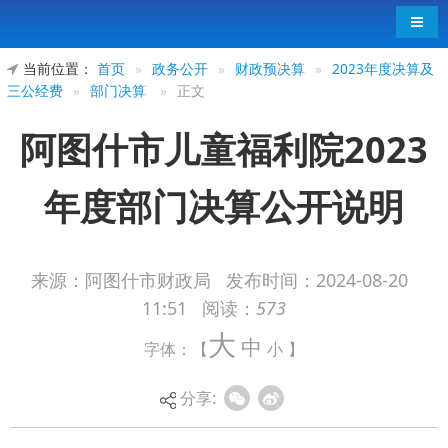
导航
当前位置：
首页
»
政务公开
»
财政预决算
»
2023年度决算及
三公经费
»
部门决算
»
正文
阿图什市儿童福利院2023
年度部门决算公开说明
来源：阿图什市财政局
发布时间：
2024-08-20
11:51
阅读：
573
阿图什市儿童福利院2023年度部门决算公
大
中
字体：【
小
】
开说明
分享: