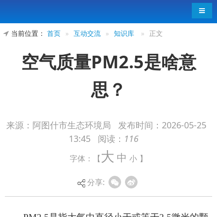
导航
当前位置：
首页
»
互动交流
»
知识库
»
正文
空气质量PM2.5是啥意
思？
来源：阿图什市生态环境局
发布时间：
2026-05-25
13:45
阅读：
116
PM2.5是指大气中直径小于或等于2.5微米的颗
大
中
字体：【
小
】
粒物，也称为可入肺颗粒物。虽然PM2.5只是地球
大气成分中含量很少的组分，但它对空气质量和能
分享:
见度等有重要的影响。科学家用PM2.5表示每立方
米空气中这种颗粒的含量，这个值越高，就代表空