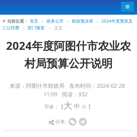
导航
当前位置：
首页
»
政务公开
»
财政预决算
»
2024年度预算及
三公经费
»
部门预算
»
正文
2024年度阿图什市农业农
村局预算公开说明
来源：阿图什市财政局
发布时间：
2024-02-28
11:09
阅读：
932
2024年度阿图什市农业农村局预算公开说
大
中
字体：【
小
】
明
分享: