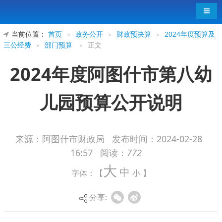
导航
当前位置：
首页
»
政务公开
»
财政预决算
»
2024年度预算及
三公经费
»
部门预算
»
正文
2024年度阿图什市第八幼
儿园预算公开说明
来源：阿图什市财政局
发布时间：
2024-02-28
16:57
阅读：
772
2024年度阿图什市第八幼儿园预算公开说
大
中
字体：【
小
】
明
分享: